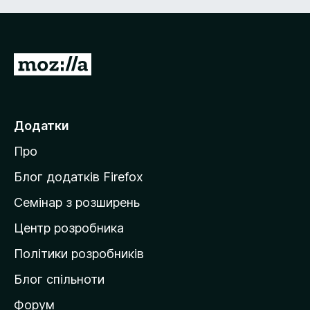
П
е
р
е
Додатки
й
Про
т
и
Блог додатків Firefox
н
Семінар з розширень
а
Центр розробника
д
о
Політики розробників
м
Блог спільноти
і
в
Форум