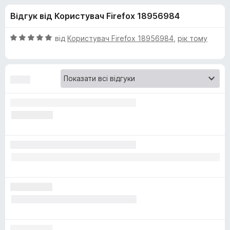
и
5
r
Відгук від Користувач Firefox 18956984
e
д
f
О
від
Користувач Firefox 18956984
,
рік тому
o
л
ц
x
і
н
я
к
а
u
5
з
B
5
l
o
c
k