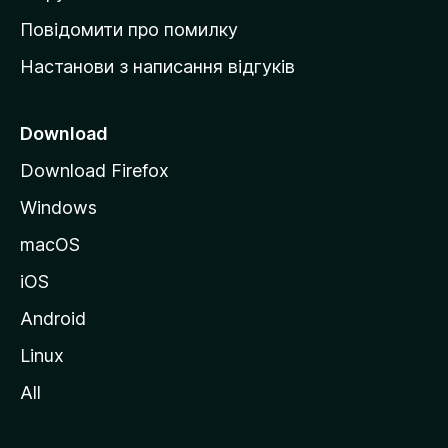
к
Повідомити про помилку
у
Настанови з написання відгуків
M
o
z
Download
i
Download Firefox
l
Windows
l
a
macOS
iOS
Android
Linux
All