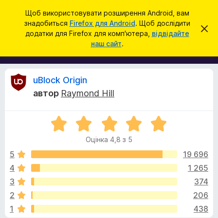
П
Увійти
Щоб використовувати розширення Android, вам
о
знадобиться
Firefox для Android
. Щоб дослідити
Д
В
ш
додатки для Firefox для комп'ютера,
відвідайте
і
о
наш сайт
.
д
у
д
х
к
и
а
л
т
и
В
uBlock Origin
т
к
и
автор
Raymond Hill
и
ц
і
е
б
с
О
р
п
д
о
ц
а
в
Оцінка 4,8 з 5
і
у
і
г
н
щ
5
19 696
з
е
к
4
1 265
е
н
у
а
н
р
3
374
4
я
а
,
к
2
206
8
F
1
438
з
i