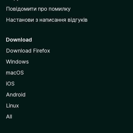
к
Повідомити про помилку
у
Настанови з написання відгуків
M
o
z
Download
i
Download Firefox
l
Windows
l
a
macOS
iOS
Android
Linux
All