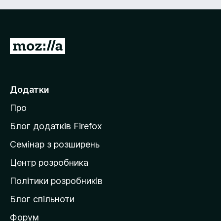
П
е
р
е
Додатки
й
Про
т
и
Блог додатків Firefox
н
Семінар з розширень
а
Центр розробника
д
о
Політики розробників
м
Блог спільноти
і
в
Форум