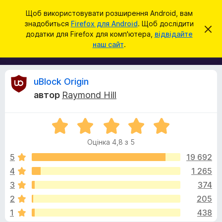
П
Увійти
Щоб використовувати розширення Android, вам
о
знадобиться
Firefox для Android
. Щоб дослідити
Д
В
ш
додатки для Firefox для комп'ютера,
відвідайте
і
о
наш сайт
.
д
у
д
х
к
и
а
л
т
и
В
uBlock Origin
т
к
и
автор
Raymond Hill
и
ц
і
е
б
с
О
р
п
д
о
ц
а
в
Оцінка 4,8 з 5
і
у
і
г
н
щ
5
19 692
з
е
к
4
1 265
е
н
у
а
н
р
3
374
4
я
а
,
к
2
205
8
F
1
438
з
i