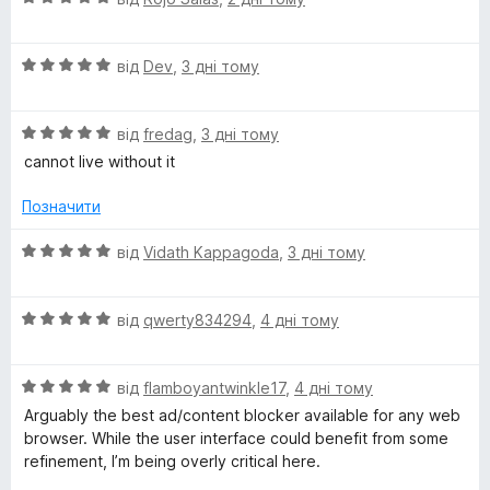
ц
к
з
і
а
5
О
н
від
Dev
,
3 дні тому
5
ц
к
з
і
а
5
О
н
від
fredag
,
3 дні тому
5
ц
к
з
cannot live without it
і
а
5
н
5
Позначити
к
з
а
5
О
від
Vidath Kappagoda
,
3 дні тому
5
ц
з
і
5
О
н
від
qwerty834294
,
4 дні тому
ц
к
і
а
О
н
від
flamboyantwinkle17
,
4 дні тому
5
ц
к
з
Arguably the best ad/content blocker available for any web
і
а
5
browser. While the user interface could benefit from some
н
5
refinement, I’m being overly critical here.
к
з