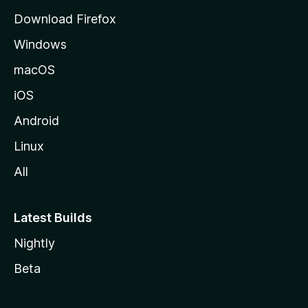
i
Download Firefox
l
Windows
l
a
macOS
iOS
Android
Linux
All
Latest Builds
Nightly
Beta