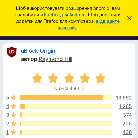
П
Увійти
Щоб використовувати розширення Android, вам
о
знадобиться
Firefox для Android
. Щоб дослідити
Д
В
ш
додатки для Firefox для комп'ютера,
відвідайте
і
о
наш сайт
.
д
у
д
х
к
и
а
л
т
и
В
uBlock Origin
т
к
и
автор
Raymond Hill
и
ц
і
е
б
с
О
р
п
д
о
ц
а
в
Оцінка 4,8 з 5
і
у
і
г
н
щ
5
19 692
з
е
к
4
1 265
е
н
у
а
н
р
3
374
4
я
а
,
к
2
205
8
F
1
438
з
i