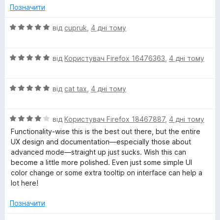
а
5
Позначити
5
з
О
від
cupruk
,
4 дні тому
5
ц
і
О
н
від
Користувач Firefox 16476363
,
4 дні тому
ц
к
і
а
О
н
від
cat tax
,
4 дні тому
5
ц
к
з
і
а
5
О
н
від
Користувач Firefox 18467887
,
4 дні тому
5
ц
к
з
Functionality-wise this is the best out there, but the entire
і
а
5
UX design and documentation—especially those about
н
5
advanced mode—straight up just sucks. Wish this can
к
з
become a little more polished. Even just some simple UI
а
5
color change or some extra tooltip on interface can help a
4
lot here!
з
5
Позначити