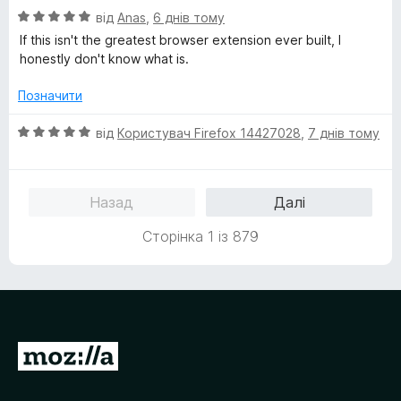
з
О
від
Anas
,
6 днів тому
5
ц
If this isn't the greatest browser extension ever built, I
і
honestly don't know what is.
н
к
Позначити
а
5
О
від
Користувач Firefox 14427028
,
7 днів тому
з
ц
5
і
н
Назад
Далі
к
а
Сторінка 1 із 879
5
з
5
П
е