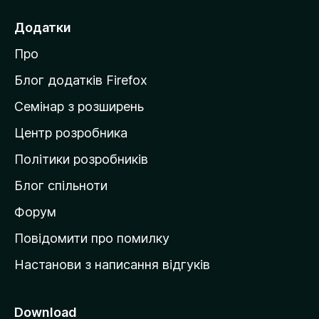
р
е
Додатки
й
Про
т
и
Блог додатків Firefox
н
Семінар з розширень
а
Центр розробника
д
о
Політики розробників
м
Блог спільноти
і
в
Форум
к
Повідомити про помилку
у
Настанови з написання відгуків
M
o
z
Download