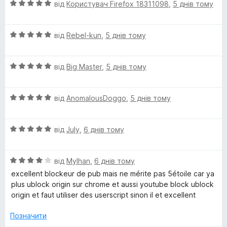
О
від
Користувач Firefox 18311098
,
5 днів тому
ц
і
О
н
від
Rebel-kun
,
5 днів тому
ц
к
і
а
О
н
від
Big Master
,
5 днів тому
5
ц
к
з
і
а
5
О
н
від
AnomalousDoggo
,
5 днів тому
5
ц
к
з
і
а
5
О
н
від
July
,
6 днів тому
5
ц
к
з
і
а
5
О
н
від
Mylhan
,
6 днів тому
5
ц
к
з
excellent blockeur de pub mais ne mérite pas 5étoile car ya
і
а
5
plus ublock origin sur chrome et aussi youtube block ublock
н
5
origin et faut utiliser des userscript sinon il et excellent
к
з
а
5
Позначити
4