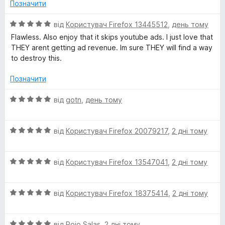
н
Позначити
к
O
а
О
від
Користувач Firefox 13445512
,
день тому
1
ц
Flawless. Also enjoy that it skips youtube ads. I just love that
r
з
і
THEY arent getting ad revenue. Im sure THEY will find a way
5
н
to destroy this.
i
к
а
Позначити
5
g
з
О
від
gotn
,
день тому
5
ц
i
і
О
н
від
Користувач Firefox 20079217
,
2 дні тому
n
ц
к
і
а
О
н
від
Користувач Firefox 13547041
,
2 дні тому
5
ц
к
з
і
а
5
О
н
від
Користувач Firefox 18375414
,
2 дні тому
5
ц
к
з
і
а
5
О
н
від
Rojo Salas
,
2 дні тому
5