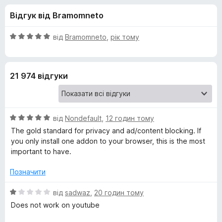
и
5
r
Відгук від Bramomneto
e
д
f
О
від
Bramomneto
,
рік тому
o
л
ц
x
і
н
я
21 974 відгуки
к
а
u
5
з
О
B
від
Nondefault
,
12 годин тому
5
ц
The gold standard for privacy and ad/content blocking. If
і
you only install one addon to your browser, this is the most
l
н
important to have.
к
o
а
Позначити
5
c
з
О
від
sadwaz
,
20 годин тому
5
ц
Does not work on youtube
і
k