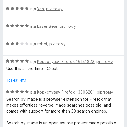
з
і
5
О
b
н
від
Yan
,
рік тому
ц
к
і
а
y
О
н
від
Lazer Bear
,
рік тому
5
ц
к
з
I
і
а
5
О
н
від
tobbi
,
рік тому
5
m
ц
к
з
і
а
5
О
н
від
Користувач Firefox 16141822
,
рік тому
5
a
ц
к
з
Use this all the time - Great!
і
а
5
g
н
3
Позначити
к
з
e
а
5
О
від
Користувач Firefox 13006201
,
рік тому
5
ц
Search by Image is a browser extension for Firefox that
з
і
makes effortless reverse image searches possible, and
5
н
comes with support for more than 30 search engines.
к
а
Search by Image is an open source project made possible