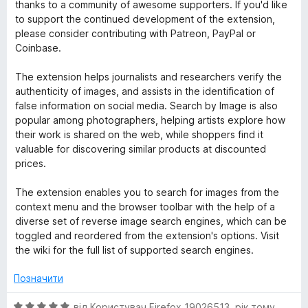
5
thanks to a community of awesome supporters. If you'd like
з
to support the continued development of the extension,
5
please consider contributing with Patreon, PayPal or
Coinbase.
The extension helps journalists and researchers verify the
authenticity of images, and assists in the identification of
false information on social media. Search by Image is also
popular among photographers, helping artists explore how
their work is shared on the web, while shoppers find it
valuable for discovering similar products at discounted
prices.
The extension enables you to search for images from the
context menu and the browser toolbar with the help of a
diverse set of reverse image search engines, which can be
toggled and reordered from the extension's options. Visit
the wiki for the full list of supported search engines.
Позначити
О
від
Користувач Firefox 19026513
,
рік тому