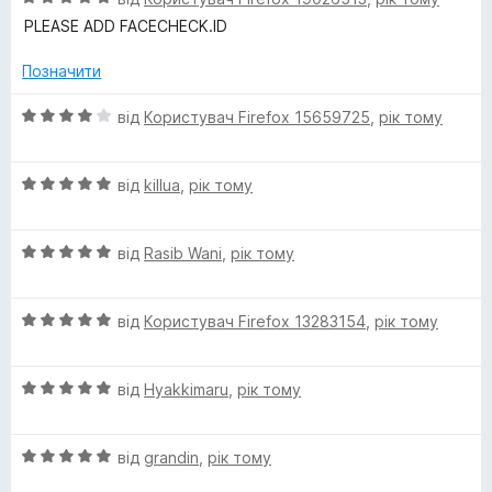
ц
PLEASE ADD FACECHECK.ID
і
н
Позначити
к
а
О
від
Користувач Firefox 15659725
,
рік тому
5
ц
з
і
5
О
н
від
killua
,
рік тому
ц
к
і
а
О
н
від
Rasib Wani
,
рік тому
4
ц
к
з
і
а
5
О
н
від
Користувач Firefox 13283154
,
рік тому
5
ц
к
з
і
а
5
О
н
від
Hyakkimaru
,
рік тому
5
ц
к
з
і
а
5
О
н
від
grandin
,
рік тому
5
ц
к
з