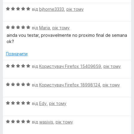
і
а
5
О
н
від
bjhorne3333
,
рік тому
5
ц
к
з
і
а
5
О
н
від
Maria
,
рік тому
5
ц
к
з
ainda vou testar, provavelmente no proximo final de semana
і
а
5
ok?
н
5
к
з
Позначити
а
5
5
О
від
Користувач Firefox 15409659
,
рік тому
з
ц
5
і
О
н
від
Користувач Firefox 18998124
,
рік тому
ц
к
і
а
О
н
від
Edy
,
рік тому
5
ц
к
з
і
а
5
О
н
від
wasivis
,
рік тому
5
ц
к
з