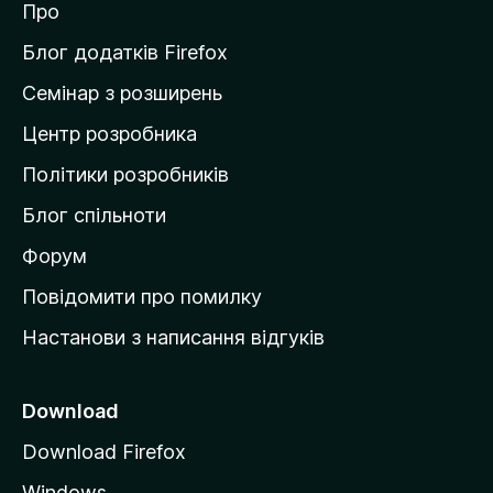
Про
т
и
Блог додатків Firefox
н
Семінар з розширень
а
Центр розробника
д
о
Політики розробників
м
Блог спільноти
і
в
Форум
к
Повідомити про помилку
у
Настанови з написання відгуків
M
o
z
Download
i
Download Firefox
l
Windows