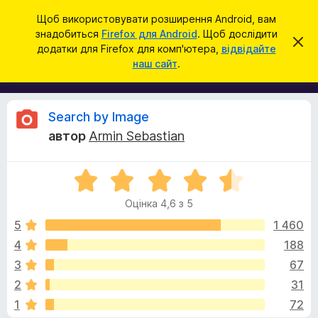
П
Увійти
Щоб використовувати розширення Android, вам
о
знадобиться
Firefox для Android
. Щоб дослідити
Д
В
ш
додатки для Firefox для комп'ютера,
відвідайте
і
о
наш сайт
.
д
у
д
х
к
и
а
л
т
и
В
Search by Image
т
к
и
автор
Armin Sebastian
и
ц
і
е
б
с
О
р
п
д
о
ц
а
в
Оцінка 4,6 з 5
і
у
і
г
н
щ
5
1 460
з
е
к
4
188
е
н
у
а
н
р
3
67
4
я
а
,
к
2
31
6
F
1
72
з
i