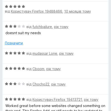
О
від
Користувач Firefox 19488466
,
10 місяців тому
ц
і
н
О
від
futchbailure
,
рік тому
к
ц
а
doesnt suit my needs
і
5
н
з
Позначити
к
5
а
О
від
mudassar Lone
,
рік тому
3
ц
з
і
5
О
н
від
Cboom
,
рік тому
ц
к
і
а
О
н
від
Chocho22
,
рік тому
5
ц
к
з
і
а
5
О
н
від
Користувач Firefox 19413721
,
рік тому
5
ц
к
з
Worked great before some websites changed something on
і
а
5
their end. This Firefox Add-on still needs to be updated to