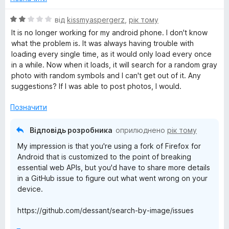
к
з
а
5
О
від
kissmyaspergerz
,
рік тому
5
ц
It is no longer working for my android phone. I don't know
з
і
what the problem is. It was always having trouble with
5
н
loading every single time, as it would only load every once
к
in a while. Now when it loads, it will search for a random gray
а
photo with random symbols and I can't get out of it. Any
2
suggestions? If I was able to post photos, I would.
з
5
Позначити
Відповідь розробника
оприлюднено
рік тому
My impression is that you're using a fork of Firefox for
Android that is customized to the point of breaking
essential web APIs, but you'd have to share more details
in a GitHub issue to figure out what went wrong on your
device.
https://github.com/dessant/search-by-image/issues