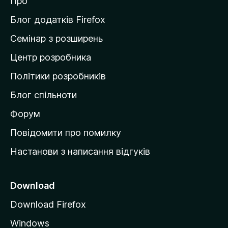
Про
т
и
Блог додатків Firefox
н
Семінар з розширень
а
Центр розробника
д
о
Політики розробників
м
Блог спільноти
і
в
Форум
к
Повідомити про помилку
у
Настанови з написання відгуків
M
o
z
Download
i
Download Firefox
l
Windows
l