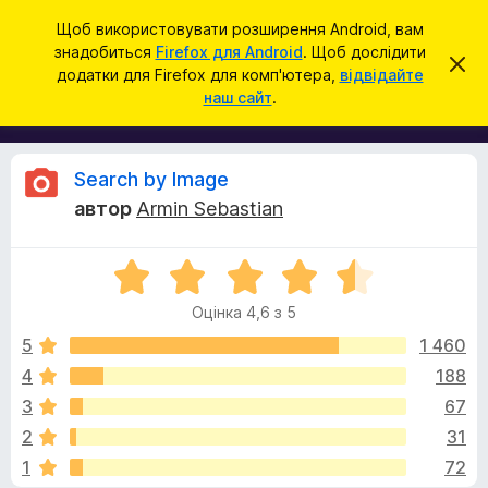
П
Увійти
Щоб використовувати розширення Android, вам
о
знадобиться
Firefox для Android
. Щоб дослідити
Д
В
ш
додатки для Firefox для комп'ютера,
відвідайте
і
о
наш сайт
.
д
у
д
х
к
и
а
л
т
и
В
Search by Image
т
к
и
автор
Armin Sebastian
и
ц
і
е
б
с
О
р
п
д
о
ц
а
в
Оцінка 4,6 з 5
і
у
і
г
н
щ
5
1 460
з
е
к
4
188
е
н
у
а
н
р
3
67
4
я
а
,
к
2
31
6
F
1
72
з
i