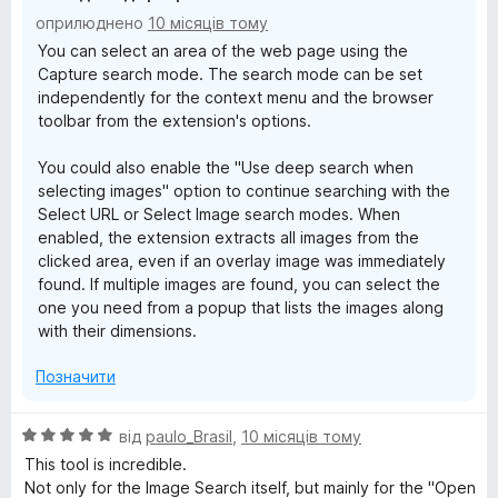
оприлюднено
10 місяців тому
b
You can select an area of the web page using the
Capture search mode. The search mode can be set
y
independently for the context menu and the browser
toolbar from the extension's options.
I
You could also enable the "Use deep search when
selecting images" option to continue searching with the
m
Select URL or Select Image search modes. When
enabled, the extension extracts all images from the
a
clicked area, even if an overlay image was immediately
found. If multiple images are found, you can select the
g
one you need from a popup that lists the images along
with their dimensions.
e
Позначити
О
від
paulo_Brasil
,
10 місяців тому
ц
This tool is incredible.
і
Not only for the Image Search itself, but mainly for the "Open