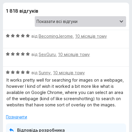
и
5
r
1 818 відгуків
e
д
f
o
л
x
О
від
BecomingJerome
,
10 місяців тому
я
ц
і
О
н
від
SexGuru
,
10 місяців тому
S
ц
к
і
а
e
О
н
від
Sunny
,
10 місяців тому
5
ц
к
з
It works pretty well for searching for images on a webpage,
a
і
а
5
however I kind of wish it worked a bit more like what is
н
5
available on Google Chrome, where you can select an area
к
з
r
of the webpage (kind of like screenshotting) to search on
а
5
websites that have some sort of overlay on the images.
5
c
з
Позначити
5
h
Відповідь розробника