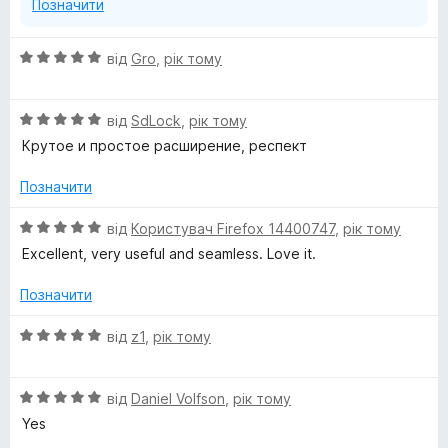
Позначити
О
від
Gro
,
рік тому
ц
і
О
н
від
SdLock
,
рік тому
ц
к
Крутое и простое расширение, респект
і
а
н
5
Позначити
к
з
а
5
О
від
Користувач Firefox 14400747
,
рік тому
5
ц
Excellent, very useful and seamless. Love it.
з
і
5
н
Позначити
к
а
О
від
z1
,
рік тому
5
ц
з
і
5
О
н
від
Daniel Volfson
,
рік тому
ц
к
Yes
і
а