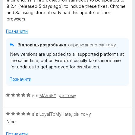
н
3
8.2.4 (released 5 days ago) to include these fixes. Chrome
к
з
and Samsung store already had this update for their
а
5
browsers.
5
з
Позначити
5
Відповідь розробника
оприлюднено
рік тому
New versions are uploaded to all supported platforms at
the same time, but on Firefox it usually takes more time
for updates to get approved for distribution.
Позначити
О
від
MARSEY
,
рік тому
ц
і
О
н
від
LoyalToMyHate
,
рік тому
ц
к
Nice
і
а
н
5
Позначити