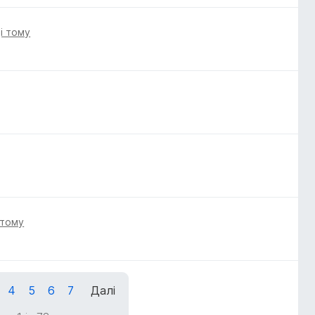
ці тому
 тому
4
5
6
7
Далі