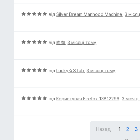
з
н
5
к
О
від
Silver Dream Manhood Machine
,
3 міся
а
ц
5
і
з
н
5
к
О
від
肉肉
,
3 місяці тому
а
ц
5
і
з
н
5
к
О
від
Lucky☆S†ab
,
3 місяці тому
а
ц
5
і
з
н
5
к
О
від
Користувач Firefox 13812296
,
3 місяці
а
ц
5
і
з
н
5
к
Назад
1
2
3
а
5