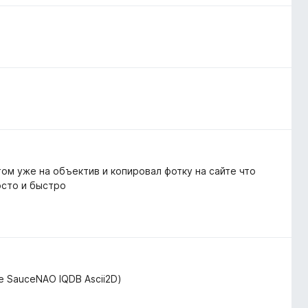
том уже на объектив и копировал фотку на сайте что
осто и быстро
de SauceNAO IQDB Ascii2D)