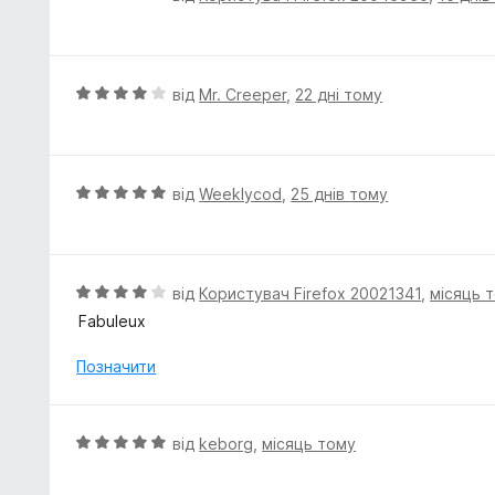
з
ц
5
і
н
к
О
від
Mr. Creeper
,
22 дні тому
а
ц
5
і
з
н
5
к
О
від
Weeklycod
,
25 днів тому
а
ц
4
і
з
н
5
к
О
від
Користувач Firefox 20021341
,
місяць 
а
ц
Fabuleux
5
і
з
н
Позначити
5
к
а
4
О
від
keborg
,
місяць тому
з
ц
5
і