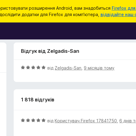
ристовувати розширення Android, вам знадобиться
Firefox для
ослідити додатки для Firefox для комп'ютера,
відвідайте наш 
Відгук від Zelgadis-San
О
від
Zelgadis-San
,
9 місяців тому
ц
і
н
к
1 818 відгуків
а
5
з
5
О
від
Користувач Firefox 17841750
,
6 днів 
ц
і