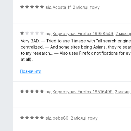
5
О
від
Acosta_ff
,
2 місяці тому
з
ц
5
і
н
к
О
від
Користувач Firefox 19958549
,
2 місяц
а
ц
Very BAD. — Tried to use 1 image with "all search engines
5
і
centralized. — And some sites being Asians, they're se
з
н
to my research… — Also uses Firefox notifications for ev
5
к
at all).
а
1
Позначити
з
5
О
від
Користувач Firefox 18516499
,
2 місяц
ц
і
н
к
О
від
bebe80
,
2 місяці тому
а
ц
5
і