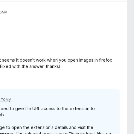
тому
it seems it doesn't work when you open images in firefox
Fixed with the answer, thanks!
в тому
 need to give file URL access to the extension to
ab.
e to open the extension's details and visit the
ission. The relevant permission is "Access local files on