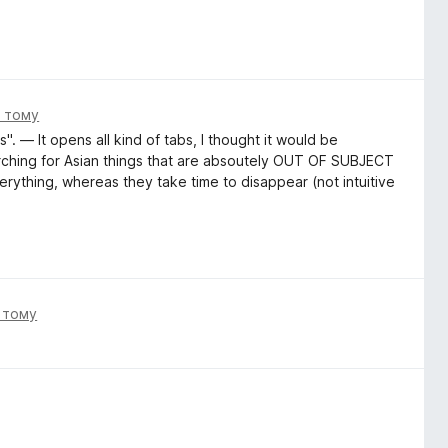
і тому
". — It opens all kind of tabs, I thought it would be
arching for Asian things that are absoutely OUT OF SUBJECT
erything, whereas they take time to disappear (not intuitive
і тому