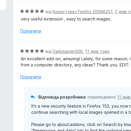
н
к
О
від
Користувач Firefox 20068251
,
7 днів 
а
ц
very useful extension , easy to search images.
5
і
з
н
Позначити
5
к
а
5
О
від
Darkmaster006
,
11 днів тому
з
ц
An excellent add-on, amazing! Lately, for some reason, 
5
і
from a computer directory, any ideas? Thank you. EDIT: 
н
к
Позначити
а
5
з
Відповідь розробника
оприлюднено
11 дні
5
It's a new security feature in Firefox 153, you now
continue searching with local images opened in a t
Please go to about:addons, click on Search by Imag
"Permissions and data" tab to find the optional perm