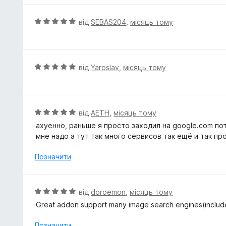
н
к
О
від
SEBAS204
,
місяць тому
а
ц
5
і
з
н
5
к
О
від
Yaroslav
,
місяць тому
а
ц
5
і
з
н
5
к
О
від
AETH
,
місяць тому
а
ц
ахуенно, раньше я просто заходил на google.com по
5
і
мне надо а тут так много сервисов так ещё и так пр
з
н
5
к
Позначити
а
5
з
О
від
doroemon
,
місяць тому
5
ц
Great addon support many image search engines(inclu
і
н
Позначити