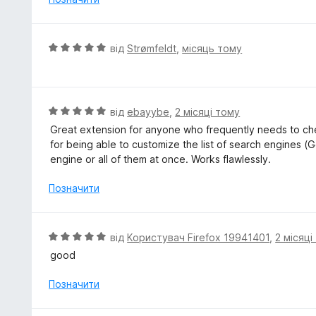
к
а
5
О
від
Strømfeldt
,
місяць тому
з
ц
5
і
н
к
О
від
ebayybe
,
2 місяці тому
а
ц
Great extension for anyone who frequently needs to che
5
і
for being able to customize the list of search engines (G
з
н
engine or all of them at once. Works flawlessly.
5
к
а
Позначити
5
з
5
О
від
Користувач Firefox 19941401
,
2 місяці
ц
good
і
н
Позначити
к
а