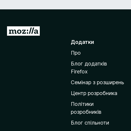
П
е
Додатки
р
Про
е
й
Блог додатків
т
Firefox
и
Семінар з розширень
н
а
Центр розробника
д
Політики
о
розробників
м
Блог спільноти
і