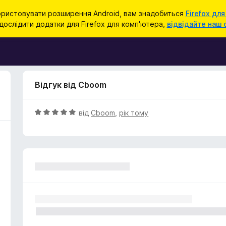
ристовувати розширення Android, вам знадобиться
Firefox для
ослідити додатки для Firefox для комп'ютера,
відвідайте наш 
Відгук від Cboom
О
від
Cboom
,
рік тому
ц
і
н
к
а
5
з
5