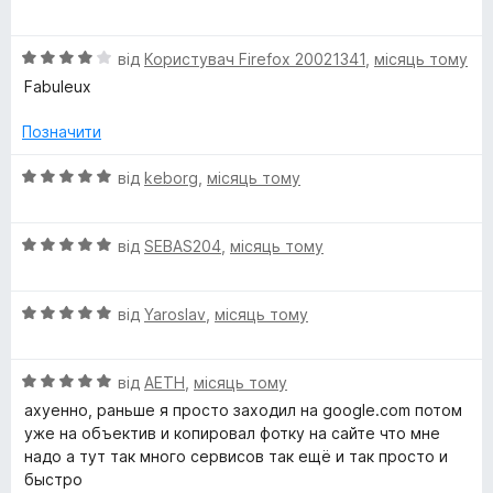
ц
к
5
і
а
О
н
від
Користувач Firefox 20021341
,
місяць тому
4
ц
к
з
Fabuleux
і
а
5
н
5
Позначити
к
з
а
5
О
від
keborg
,
місяць тому
4
ц
з
і
5
О
н
від
SEBAS204
,
місяць тому
ц
к
і
а
О
н
від
Yaroslav
,
місяць тому
5
ц
к
з
і
а
5
О
н
від
AETH
,
місяць тому
5
ц
к
з
ахуенно, раньше я просто заходил на google.com потом
і
а
5
уже на объектив и копировал фотку на сайте что мне
н
5
надо а тут так много сервисов так ещё и так просто и
к
з
быстро