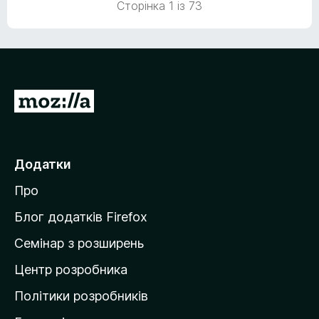
Сторінка 1 із 73
з
5
П
е
р
е
Додатки
й
Про
т
и
Блог додатків Firefox
н
Семінар з розширень
а
Центр розробника
д
о
Політики розробників
м