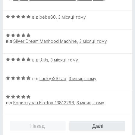
і
н
О
від
bebe80
,
3 місяці тому
к
ц
а
і
5
О
н
з
від
Silver Dream Manhood Machine
,
3 місяці тому
ц
к
5
і
а
н
5
О
від
肉肉
,
3 місяці тому
к
з
ц
а
5
і
5
О
н
від
Lucky☆S†ab
,
3 місяці тому
з
ц
к
5
і
а
О
н
5
від
Користувач Firefox 13812296
,
3 місяці тому
ц
к
з
і
а
5
н
5
к
з
Назад
Далі
а
5
5