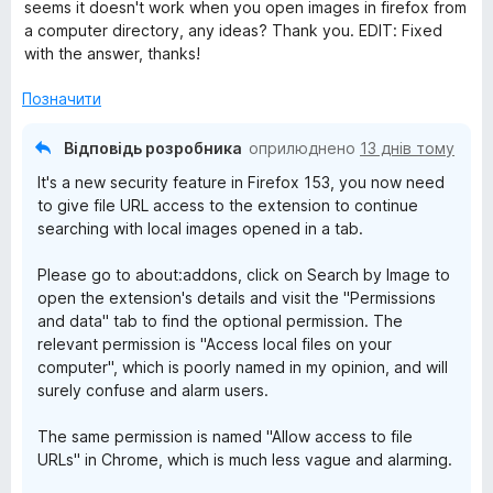
і
seems it doesn't work when you open images in firefox from
5
н
a computer directory, any ideas? Thank you. EDIT: Fixed
b
к
with the answer, thanks!
а
y
5
Позначити
з
I
5
Відповідь розробника
оприлюднено
13 днів тому
It's a new security feature in Firefox 153, you now need
m
to give file URL access to the extension to continue
searching with local images opened in a tab.
a
Please go to about:addons, click on Search by Image to
g
open the extension's details and visit the "Permissions
and data" tab to find the optional permission. The
relevant permission is "Access local files on your
e
computer", which is poorly named in my opinion, and will
surely confuse and alarm users.
The same permission is named "Allow access to file
URLs" in Chrome, which is much less vague and alarming.