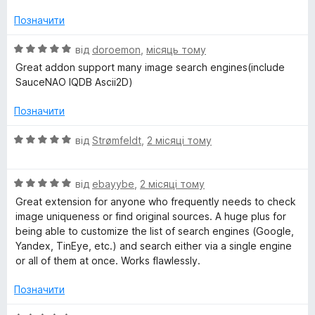
а
5
5
Позначити
з
5
О
від
doroemon
,
місяць тому
ц
Great addon support many image search engines(include
і
SauceNAO IQDB Ascii2D)
н
к
Позначити
а
5
О
від
Strømfeldt
,
2 місяці тому
з
ц
5
і
О
н
від
ebayybe
,
2 місяці тому
ц
к
Great extension for anyone who frequently needs to check
і
а
image uniqueness or find original sources. A huge plus for
н
5
being able to customize the list of search engines (Google,
к
з
Yandex, TinEye, etc.) and search either via a single engine
а
5
or all of them at once. Works flawlessly.
5
з
Позначити
5