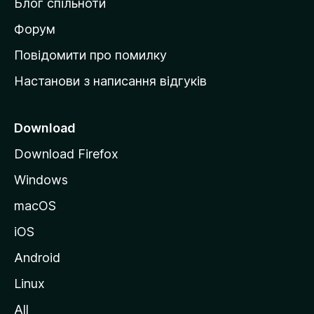
Блог спільноти
і
в
Форум
к
Повідомити про помилку
у
Настанови з написання відгуків
M
o
z
Download
i
Download Firefox
l
Windows
l
a
macOS
iOS
Android
Linux
All