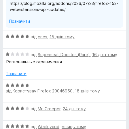
https://blog.mozilla.org/addons/2026/07/23/firefox-153-
webextensions-api-updates/
Позначити
О
від
enes
,
15 днів тому
ц
і
О
н
від
Supermeat_Dodster_(Rare)
,
16 днів тому
ц
к
Региональные ограничения
і
а
н
5
Позначити
к
з
а
5
О
1
від
Користувач Firefox 20046950
,
18 днів тому
ц
з
і
5
н
О
від
Mr. Creeper
,
24 дні тому
к
ц
а
і
5
О
н
від
Weeklycod
,
місяць тому
з