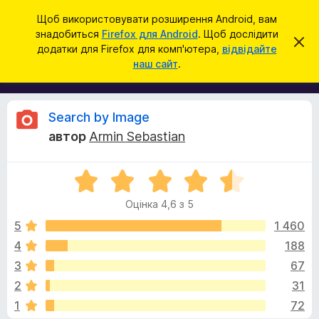
П
Увійти
Щоб використовувати розширення Android, вам
о
знадобиться
Firefox для Android
. Щоб дослідити
Д
В
ш
додатки для Firefox для комп'ютера,
відвідайте
і
о
наш сайт
.
д
у
д
х
к
и
а
л
т
и
В
Search by Image
т
к
и
автор
Armin Sebastian
и
ц
і
е
б
с
О
р
п
д
о
ц
а
в
Оцінка 4,6 з 5
і
у
і
г
н
щ
5
1 460
з
е
к
4
188
е
н
у
а
н
р
3
67
4
я
а
,
к
2
31
6
F
1
72
з
i