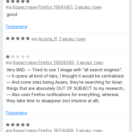
О
від
Користувач Firefox 19941401
,
2 місяці тому
ц
і
good
н
к
Позначити
а
5
О
від
Acosta_ff
,
2 місяці тому
з
ц
5
і
О
н
від
Користувач Firefox 19958549
,
2 місяці тому
ц
к
і
а
Very BAD. — Tried to use 1 image with "all search engines".
н
5
— It opens all kind of tabs, I thought it would be centralized.
к
з
— And some sites being Asians, they're searching for Asian
а
5
things that are absoutely OUT OF SUBJECT to my research…
1
— Also uses Firefox notifications for everything, whereas
з
they take time to disappear (not intuitive at all).
5
Позначити
О
від
Користувач Firefox 18516499
,
2 місяці тому
ц