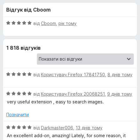
и
5
r
Відгук від Cboom
e
д
f
О
від
Cboom
,
рік тому
o
л
ц
x
і
н
я
1 818 відгуків
к
а
S
5
з
О
e
від
Користувач Firefox 17841750
,
8 днів тому
5
ц
і
a
О
н
від
Користувач Firefox 20068251
,
9 днів тому
ц
к
very useful extension , easy to search images.
r
і
а
н
5
Позначити
c
к
з
а
5
О
від
Darkmaster006
,
13 днів тому
5
ц
h
An excellent add-on, amazing! Lately, for some reason, it
з