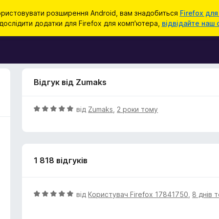
ристовувати розширення Android, вам знадобиться
Firefox для
ослідити додатки для Firefox для комп'ютера,
відвідайте наш 
Відгук від Zumaks
О
від
Zumaks
,
2 роки тому
ц
і
н
к
1 818 відгуків
а
5
з
5
О
від
Користувач Firefox 17841750
,
8 днів 
ц
і