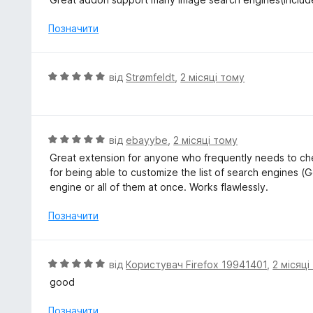
і
н
Позначити
к
а
5
О
від
Strømfeldt
,
2 місяці тому
з
ц
5
і
н
к
О
від
ebayybe
,
2 місяці тому
а
ц
Great extension for anyone who frequently needs to che
5
і
for being able to customize the list of search engines (G
з
н
engine or all of them at once. Works flawlessly.
5
к
а
Позначити
5
з
5
О
від
Користувач Firefox 19941401
,
2 місяці
ц
good
і
н
Позначити