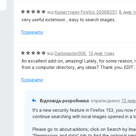
н
к
О
від
Користувач Firefox 20068251
,
8 днів 
а
ц
very useful extension , easy to search images.
5
і
з
н
Позначити
5
к
а
5
О
від
Darkmaster006
,
13 днів тому
з
ц
An excellent add-on, amazing! Lately, for some reason, 
5
і
from a computer directory, any ideas? Thank you. EDIT: 
н
к
Позначити
а
5
з
Відповідь розробника
оприлюднено
13 дні
5
It's a new security feature in Firefox 153, you now
continue searching with local images opened in a t
Please go to about:addons, click on Search by Imag
"Permissions and data" tab to find the optional perm