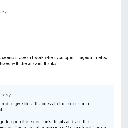
тому
it seems it doesn't work when you open images in firefox
Fixed with the answer, thanks!
в тому
 need to give file URL access to the extension to
ab.
e to open the extension's details and visit the
ission. The relevant permission is "Access local files on