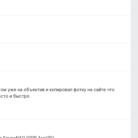
том уже на объектив и копировал фотку на сайте что
осто и быстро
de SauceNAO IQDB Ascii2D)