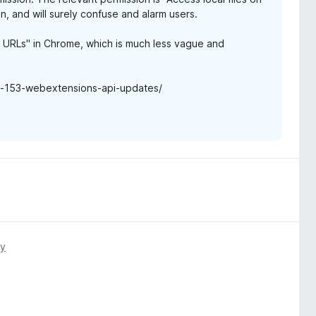
, and will surely confuse and alarm users.
e URLs" in Chrome, which is much less vague and
ox-153-webextensions-api-updates/
му