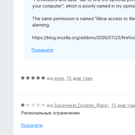
your computer", which is poorly named in my opinion
The same permission is named "Allow access to fil
alarming.
https://blog.mozilla.org/addons/2026/07/23/firef
Позначити
О
від
enes
,
15 днів тому
ц
і
н
к
О
від
Supermeat_Dodster_(Rare)
,
15 днів то
а
ц
Региональные ограничения
5
і
з
н
Позначити
5
к