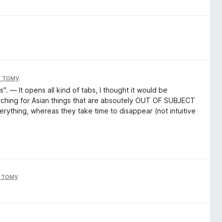
і тому
". — It opens all kind of tabs, I thought it would be
arching for Asian things that are absoutely OUT OF SUBJECT
erything, whereas they take time to disappear (not intuitive
і тому