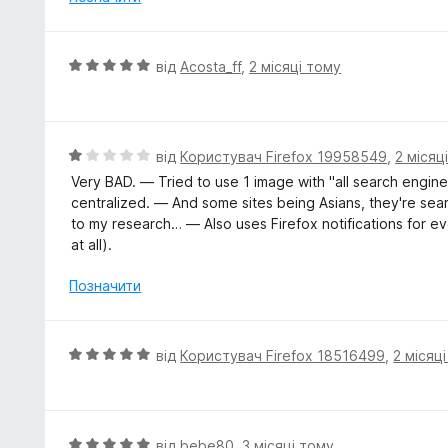
к
а
5
О
від
Acosta_ff
,
2 місяці тому
з
ц
5
і
н
к
О
від
Користувач Firefox 19958549
,
2 місяц
а
ц
Very BAD. — Tried to use 1 image with "all search engines
5
і
centralized. — And some sites being Asians, they're se
з
н
to my research… — Also uses Firefox notifications for ev
5
к
at all).
а
1
Позначити
з
5
О
від
Користувач Firefox 18516499
,
2 місяц
ц
і
н
к
О
від
bebe80
,
3 місяці тому