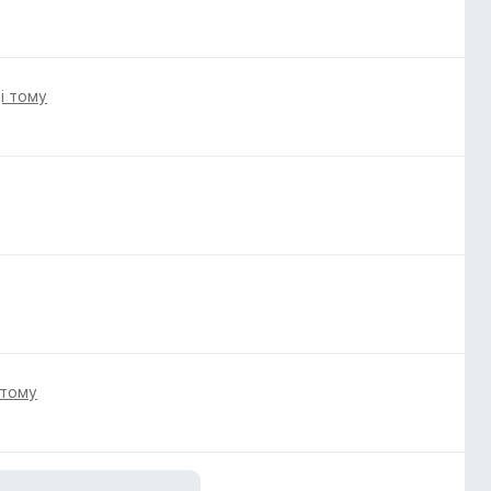
ці тому
 тому