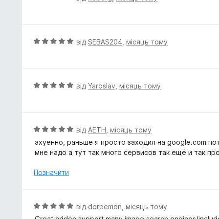
з
ц
5
і
н
к
О
від
SEBAS204
,
місяць тому
а
ц
5
і
з
н
5
к
О
від
Yaroslav
,
місяць тому
а
ц
5
і
з
н
5
к
О
від
AETH
,
місяць тому
а
ц
ахуенно, раньше я просто заходил на google.com по
5
і
мне надо а тут так много сервисов так ещё и так пр
з
н
5
к
Позначити
а
5
з
О
від
doroemon
,
місяць тому
5
ц
Great addon support many image search engines(inclu