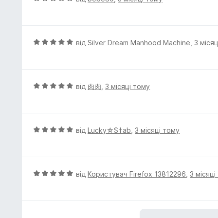
а
ц
5
і
з
н
5
к
О
від
Silver Dream Manhood Machine
,
3 міся
а
ц
5
і
з
н
5
к
О
від
肉肉
,
3 місяці тому
а
ц
5
і
з
н
5
к
О
від
Lucky☆S†ab
,
3 місяці тому
а
ц
5
і
з
н
5
к
О
від
Користувач Firefox 13812296
,
3 місяці
а
ц
5
і
з
н
5
к