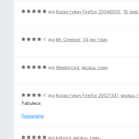
а
1
О
від
Користувач Firefox 20046950
,
18 днів
з
ц
5
і
н
к
О
від
Mr. Creeper
,
24 дні тому
а
ц
5
і
з
н
5
к
О
від
Weeklycod
,
місяць тому
а
ц
4
і
з
н
5
к
О
від
Користувач Firefox 20021341
,
місяць 
а
ц
Fabuleux
5
і
з
н
Позначити
5
к
а
4
О
від
keborg
,
місяць тому