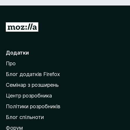
П
е
р
е
Додатки
й
Про
т
и
Блог додатків Firefox
н
Семінар з розширень
а
Центр розробника
д
о
Політики розробників
м
Блог спільноти
і
в
Форум