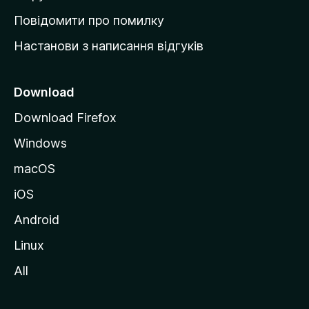
к
Повідомити про помилку
у
Настанови з написання відгуків
M
o
z
Download
i
Download Firefox
l
Windows
l
a
macOS
iOS
Android
Linux
All