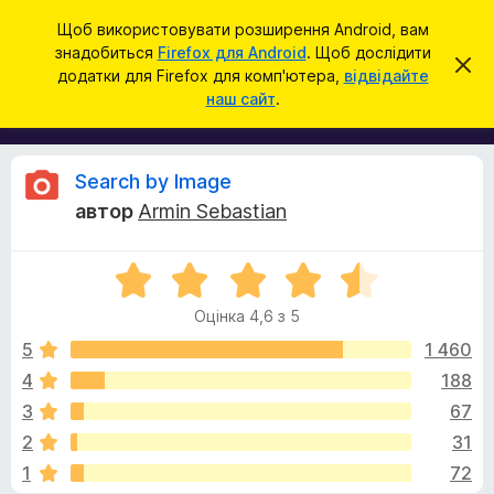
П
Увійти
Щоб використовувати розширення Android, вам
о
знадобиться
Firefox для Android
. Щоб дослідити
Д
В
ш
додатки для Firefox для комп'ютера,
відвідайте
і
о
наш сайт
.
д
у
д
х
к
и
а
л
т
и
В
Search by Image
т
к
и
автор
Armin Sebastian
и
ц
і
е
б
с
О
р
п
д
о
ц
а
в
Оцінка 4,6 з 5
і
у
і
г
н
щ
5
1 460
з
е
к
4
188
е
н
у
а
н
р
3
67
4
я
а
,
к
2
31
6
F
1
72
з
i