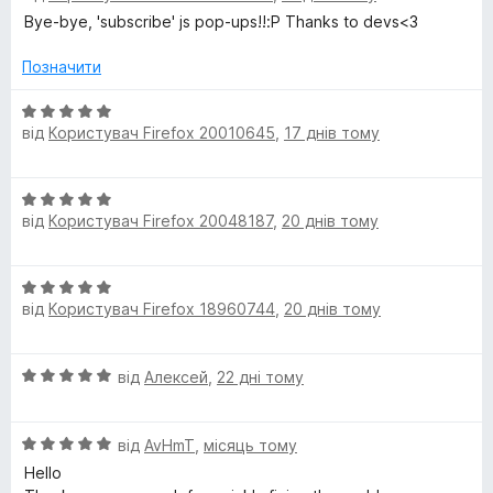
і
а
5
Bye-bye, 'subscribe' js pop-ups!!:P Thanks to devs<3
p
н
1
к
з
Позначити
t
а
5
5
О
від
Користувач Firefox 20010645
,
17 днів тому
з
ц
S
5
і
н
e
О
к
від
Користувач Firefox 20048187
,
20 днів тому
ц
а
c
і
5
н
з
О
к
5
u
від
Користувач Firefox 18960744
,
20 днів тому
ц
а
і
5
r
н
з
О
від
Алексей
,
22 дні тому
к
5
ц
i
а
і
5
О
н
від
AvHmT
,
місяць тому
з
t
ц
к
5
Hello
і
а