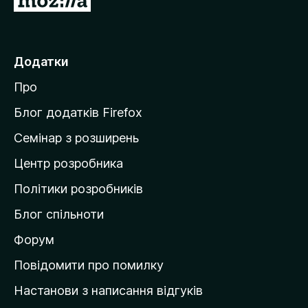
е
р
е
Додатки
й
Про
т
и
Блог додатків Firefox
н
Семінар з розширень
а
Центр розробника
д
о
Політики розробників
м
Блог спільноти
і
в
Форум
к
Повідомити про помилку
у
Настанови з написання відгуків
M