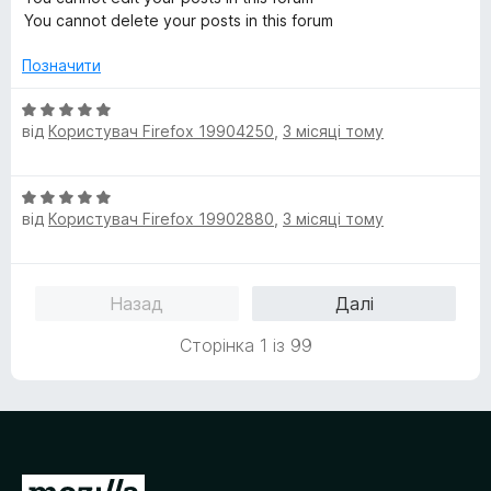
You cannot delete your posts in this forum
Позначити
О
від
Користувач Firefox 19904250
,
3 місяці тому
ц
і
н
О
к
від
Користувач Firefox 19902880
,
3 місяці тому
ц
а
і
5
н
з
к
5
Назад
Далі
а
5
Сторінка 1 із 99
з
5
П