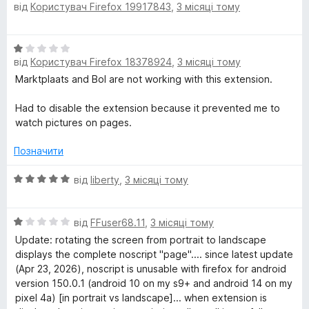
від
Користувач Firefox 19917843
,
3 місяці тому
ц
а
5
і
5
н
з
О
к
5
від
Користувач Firefox 18378924
,
3 місяці тому
ц
а
і
Marktplaats and Bol are not working with this extension.
5
н
з
к
Had to disable the extension because it prevented me to
5
а
watch pictures on pages.
1
з
Позначити
5
О
від
liberty
,
3 місяці тому
ц
і
О
н
від
FFuser68.11
,
3 місяці тому
ц
к
Update: rotating the screen from portrait to landscape
і
а
displays the complete noscript "page".... since latest update
н
5
(Apr 23, 2026), noscript is unusable with firefox for android
к
з
version 150.0.1 (android 10 on my s9+ and android 14 on my
а
5
pixel 4a) [in portrait vs landscape]... when extension is
1