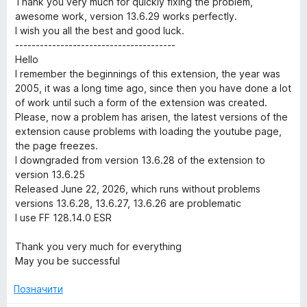
Thank you very much for quickly fixing the problem,
y
н
5
awesome work, version 13.6.29 works perfectly.
к
з
I wish you all the best and good luck.
а
5
S
---------------------------------------
5
Hello
з
I remember the beginnings of this extension, the year was
u
5
2005, it was a long time ago, since then you have done a lot
of work until such a form of the extension was created.
i
Please, now a problem has arisen, the latest versions of the
extension cause problems with loading the youtube page,
t
the page freezes.
I downgraded from version 13.6.28 of the extension to
e
version 13.6.25
Released June 22, 2026, which runs without problems
versions 13.6.28, 13.6.27, 13.6.26 are problematic
I use FF 128.14.0 ESR
Thank you very much for everything
May you be successful
Позначити