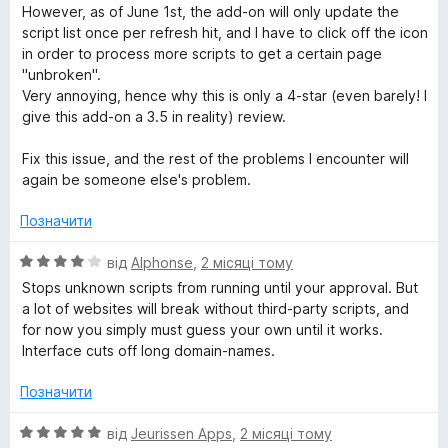
н
з
However, as of June 1st, the add-on will only update the
к
5
script list once per refresh hit, and I have to click off the icon
а
in order to process more scripts to get a certain page
4
"unbroken".
з
Very annoying, hence why this is only a 4-star (even barely! I
5
give this add-on a 3.5 in reality) review.
Fix this issue, and the rest of the problems I encounter will
again be someone else's problem.
Позначити
О
від
Alphonse
,
2 місяці тому
ц
Stops unknown scripts from running until your approval. But
і
a lot of websites will break without third-party scripts, and
н
for now you simply must guess your own until it works.
к
Interface cuts off long domain-names.
а
4
Позначити
з
5
О
від
Jeurissen Apps
,
2 місяці тому