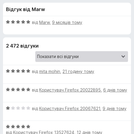
и
5
r
Відгук від Marw
e
д
f
О
від
Marw
,
9 місяців тому
o
л
ц
x
і
н
я
2 472 відгуки
к
а
N
5
з
О
o
від
mita mohin
,
21 годину тому
5
ц
і
S
О
н
від
Користувач Firefox 20022895
,
6 днів тому
ц
к
c
і
а
О
н
від
Користувач Firefox 20067621
,
9 днів тому
5
r
ц
к
з
і
а
5
О
н
5
i
від
Користувач Firefox 13527624
,
12 днів тому
ц
к
з