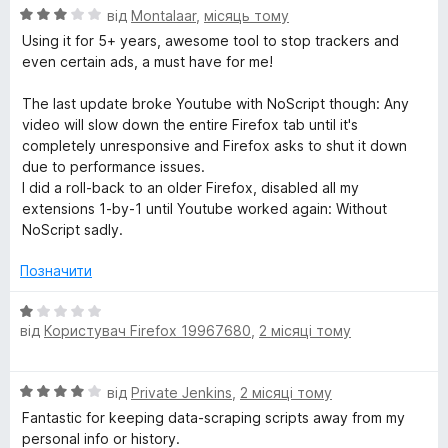
О
від
Montalaar
,
місяць тому
ц
Using it for 5+ years, awesome tool to stop trackers and
і
even certain ads, a must have for me!
н
к
The last update broke Youtube with NoScript though: Any
а
video will slow down the entire Firefox tab until it's
3
completely unresponsive and Firefox asks to shut it down
з
due to performance issues.
5
I did a roll-back to an older Firefox, disabled all my
extensions 1-by-1 until Youtube worked again: Without
NoScript sadly.
Позначити
О
від
Користувач Firefox 19967680
,
2 місяці тому
ц
і
н
О
від
Private Jenkins
,
2 місяці тому
к
ц
а
Fantastic for keeping data-scraping scripts away from my
і
1
personal info or history.