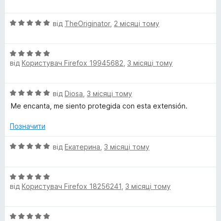
ц
і
О
н
від
TheOriginator
,
2 місяці тому
ц
к
і
а
О
н
5
від
Користувач Firefox 19945682
,
3 місяці тому
ц
к
з
і
а
5
н
5
О
від
Diosa
,
3 місяці тому
к
з
ц
а
5
Me encanta, me siento protegida con esta extensión.
і
5
н
з
Позначити
к
5
а
О
від
Екатерина
,
3 місяці тому
5
ц
з
і
5
О
н
від
Користувач Firefox 18256241
,
3 місяці тому
ц
к
і
а
н
5
О
к
з