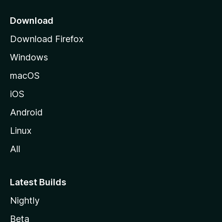
o
z
Download
i
Download Firefox
l
Windows
l
a
macOS
iOS
Android
Linux
All
Latest Builds
Nightly
Beta