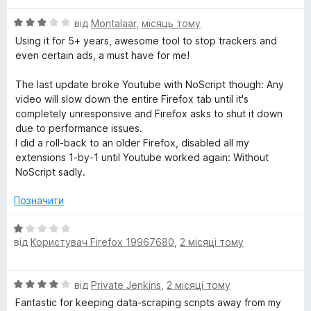
О
від
Montalaar
,
місяць тому
ц
Using it for 5+ years, awesome tool to stop trackers and
і
even certain ads, a must have for me!
н
к
The last update broke Youtube with NoScript though: Any
а
video will slow down the entire Firefox tab until it's
3
completely unresponsive and Firefox asks to shut it down
з
due to performance issues.
5
I did a roll-back to an older Firefox, disabled all my
extensions 1-by-1 until Youtube worked again: Without
NoScript sadly.
Позначити
О
від
Користувач Firefox 19967680
,
2 місяці тому
ц
і
н
О
від
Private Jenkins
,
2 місяці тому
к
ц
а
Fantastic for keeping data-scraping scripts away from my