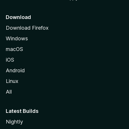
o
z
Download
i
Download Firefox
l
Windows
l
a
macOS
iOS
Android
Linux
All
Latest Builds
Nightly