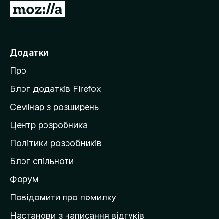
П
е
р
е
Додатки
й
Про
т
и
Блог додатків Firefox
н
Семінар з розширень
а
Центр розробника
д
о
Політики розробників
м
Блог спільноти
і
в
Форум
к
Повідомити про помилку
у
Настанови з написання відгуків
M