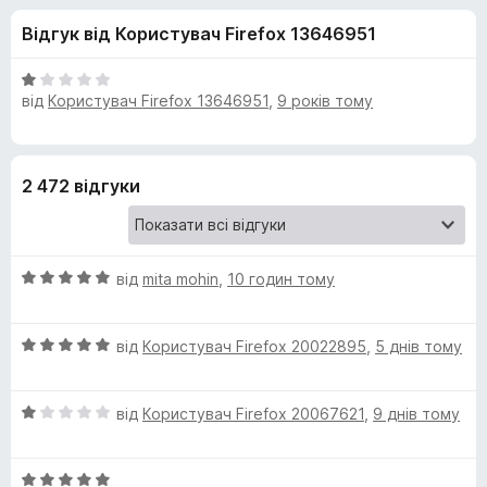
и
5
r
Відгук від Користувач Firefox 13646951
e
д
f
О
o
від
Користувач Firefox 13646951
,
9 років тому
л
ц
x
і
н
я
к
2 472 відгуки
а
N
1
з
o
5
О
від
mita mohin
,
10 годин тому
ц
S
і
О
н
від
Користувач Firefox 20022895
,
5 днів тому
c
ц
к
і
а
О
н
від
Користувач Firefox 20067621
,
9 днів тому
5
r
ц
к
з
і
а
5
i
О
н
5