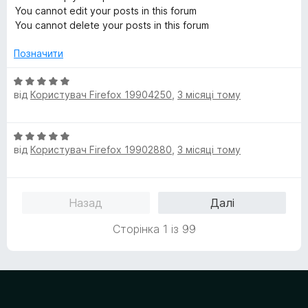
You cannot edit your posts in this forum
You cannot delete your posts in this forum
Позначити
О
від
Користувач Firefox 19904250
,
3 місяці тому
ц
і
н
О
к
від
Користувач Firefox 19902880
,
3 місяці тому
ц
а
і
5
н
з
к
5
Назад
Далі
а
5
Сторінка 1 із 99
з
5