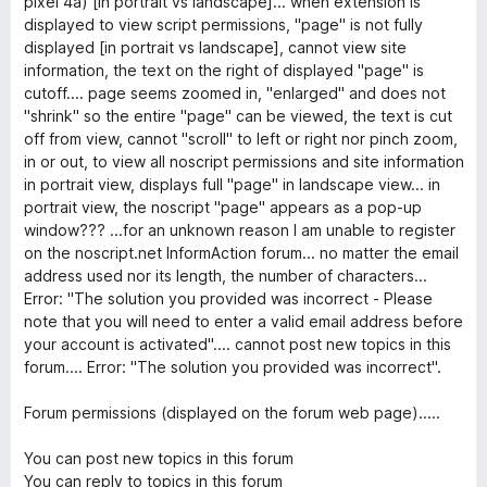
pixel 4a) [in portrait vs landscape]... when extension is
1
displayed to view script permissions, "page" is not fully
з
displayed [in portrait vs landscape], cannot view site
5
information, the text on the right of displayed "page" is
cutoff.... page seems zoomed in, "enlarged" and does not
"shrink" so the entire "page" can be viewed, the text is cut
off from view, cannot "scroll" to left or right nor pinch zoom,
in or out, to view all noscript permissions and site information
in portrait view, displays full "page" in landscape view... in
portrait view, the noscript "page" appears as a pop-up
window??? ...for an unknown reason I am unable to register
on the noscript.net InformAction forum... no matter the email
address used nor its length, the number of characters...
Error: "The solution you provided was incorrect - Please
note that you will need to enter a valid email address before
your account is activated".... cannot post new topics in this
forum.... Error: "The solution you provided was incorrect".
Forum permissions (displayed on the forum web page).....
You can post new topics in this forum
You can reply to topics in this forum