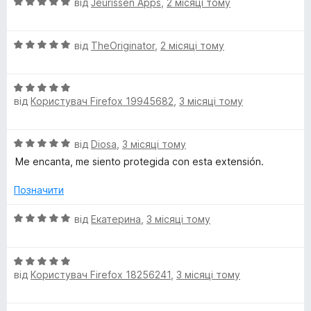
О
від
Jeurissen Apps
,
2 місяці тому
ц
і
О
н
від
TheOriginator
,
2 місяці тому
ц
к
і
а
О
н
5
від
Користувач Firefox 19945682
,
3 місяці тому
ц
к
з
і
а
5
н
5
О
від
Diosa
,
3 місяці тому
к
з
ц
а
5
Me encanta, me siento protegida con esta extensión.
і
5
н
з
Позначити
к
5
а
О
від
Екатерина
,
3 місяці тому
5
ц
з
і
5
О
н
від
Користувач Firefox 18256241
,
3 місяці тому
ц
к
і
а
н
5