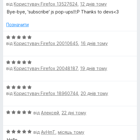
від
Користувач Firefox 13527624
,
12 днів тому
ц
к
з
p
і
а
5
Bye-bye, 'subscribe' js pop-ups!!:P Thanks to devs<3
н
1
к
t
з
Позначити
а
5
5
О
S
від
Користувач Firefox 20010645
,
16 днів тому
з
ц
5
і
e
н
О
к
від
Користувач Firefox 20048187
,
19 днів тому
ц
c
а
і
5
н
з
u
О
к
5
від
Користувач Firefox 18960744
,
20 днів тому
ц
а
r
і
5
н
з
О
від
Алексей
,
22 дні тому
к
i
5
ц
а
і
5
t
О
н
від
AvHmT
,
місяць тому
з
ц
к
5
Hello