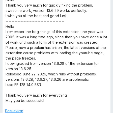
y
і
а
Thank you very much for quickly fixing the problem,
н
5
awesome work, version 13.6.29 works perfectly.
к
з
S
I wish you all the best and good luck.
а
5
---------------------------------------
5
Hello
u
з
I remember the beginnings of this extension, the year was
5
2005, it was a long time ago, since then you have done a lot
i
of work until such a form of the extension was created.
Please, now a problem has arisen, the latest versions of the
t
extension cause problems with loading the youtube page,
the page freezes.
I downgraded from version 13.6.28 of the extension to
e
version 13.6.25
Released June 22, 2026, which runs without problems
versions 13.6.28, 13.6.27, 13.6.26 are problematic
I use FF 128.14.0 ESR
Thank you very much for everything
May you be successful
Позначити