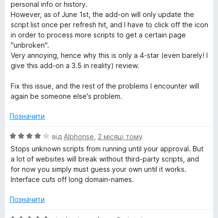
і
1
personal info or history.
н
з
However, as of June 1st, the add-on will only update the
к
5
script list once per refresh hit, and I have to click off the icon
а
in order to process more scripts to get a certain page
4
"unbroken".
з
Very annoying, hence why this is only a 4-star (even barely! I
5
give this add-on a 3.5 in reality) review.
Fix this issue, and the rest of the problems I encounter will
again be someone else's problem.
Позначити
О
від
Alphonse
,
2 місяці тому
ц
Stops unknown scripts from running until your approval. But
і
a lot of websites will break without third-party scripts, and
н
for now you simply must guess your own until it works.
к
Interface cuts off long domain-names.
а
4
Позначити
з
5