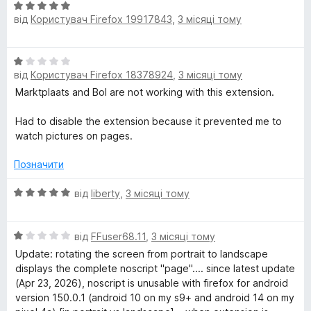
О
к
з
від
Користувач Firefox 19917843
,
3 місяці тому
ц
а
5
і
5
н
з
О
к
5
від
Користувач Firefox 18378924
,
3 місяці тому
ц
а
і
Marktplaats and Bol are not working with this extension.
5
н
з
к
Had to disable the extension because it prevented me to
5
а
watch pictures on pages.
1
з
Позначити
5
О
від
liberty
,
3 місяці тому
ц
і
О
н
від
FFuser68.11
,
3 місяці тому
ц
к
Update: rotating the screen from portrait to landscape
і
а
displays the complete noscript "page".... since latest update
н
5
(Apr 23, 2026), noscript is unusable with firefox for android
к
з
version 150.0.1 (android 10 on my s9+ and android 14 on my
а
5