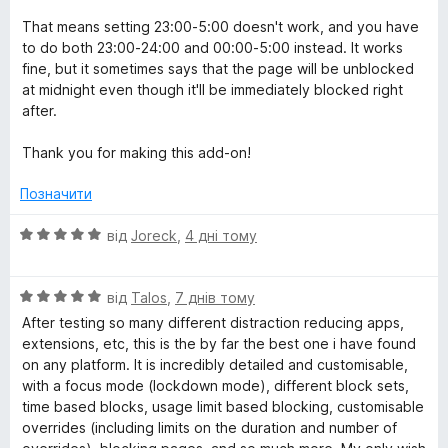
5
з
That means setting 23:00-5:00 doesn't work, and you have
l
5
to do both 23:00-24:00 and 00:00-5:00 instead. It works
fine, but it sometimes says that the page will be unblocked
o
at midnight even though it'll be immediately blocked right
after.
c
Thank you for making this add-on!
k
Позначити
N
О
від
Joreck
,
4 дні тому
ц
G
і
О
н
від
Talos
,
7 днів тому
ц
к
After testing so many different distraction reducing apps,
і
а
extensions, etc, this is the by far the best one i have found
н
5
on any platform. It is incredibly detailed and customisable,
к
з
with a focus mode (lockdown mode), different block sets,
а
5
time based blocks, usage limit based blocking, customisable
5
overrides (including limits on the duration and number of
з