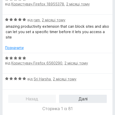
5
від
Користувач Firefox 18955378
,
2 місяці тому
ц
і
н
О
від
ram
,
2 місяці тому
к
ц
а
amazing productivity extension that can block sites and also
і
5
can let you set a specific timer before it lets you access a
н
з
site
к
5
а
Позначити
5
з
О
5
від
Користувач Firefox 6560290
,
2 місяці тому
ц
і
н
О
від
Sri Harsha
,
2 місяці тому
к
ц
а
і
5
н
з
Назад
Далі
к
5
а
Сторінка 1 із 81
5