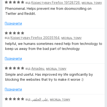
О
н
від
Користувач Firefox 19128726
,
місяць тому
ц
к
Phenomenal. Helps prevent me from doomscrolling on
і
а
Twitter and Reddit.
н
5
к
з
Позначити
а
5
5
О
з
від
Користувач Firefox 20035164
,
місяць тому
ц
5
і
helpful, we humans sometimes need help from technology to
н
keep us away from the bad part of technology
к
а
Позначити
5
з
О
від
Amadeu
,
місяць тому
5
ц
Simple and useful. Has improved my life significantly by
і
blocking the websites that try to make it worse :)
н
к
Позначити
а
5
О
від
علي الخلقي
,
місяць тому
з
ц