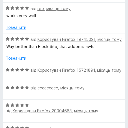
5
і
О
н
від
reo
,
місяць тому
ц
к
works very well
і
а
н
5
Позначити
к
з
а
5
О
від
Користувач Firefox 19745021
,
місяць тому
5
ц
Way better than Block Site, that addon is awful
з
і
5
н
Позначити
к
а
О
від
Користувач Firefox 15721891
,
місяць тому
5
ц
з
і
5
О
н
від
ccccccccc
,
місяць тому
ц
к
і
а
О
н
5
від
Користувач Firefox 20004663
,
місяць тому
ц
к
з
і
а
5
н
5