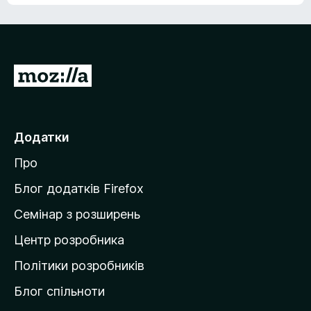
з
5
П
е
р
е
Додатки
й
Про
т
и
Блог додатків Firefox
н
Семінар з розширень
а
Центр розробника
д
о
Політики розробників
м
Блог спільноти
і