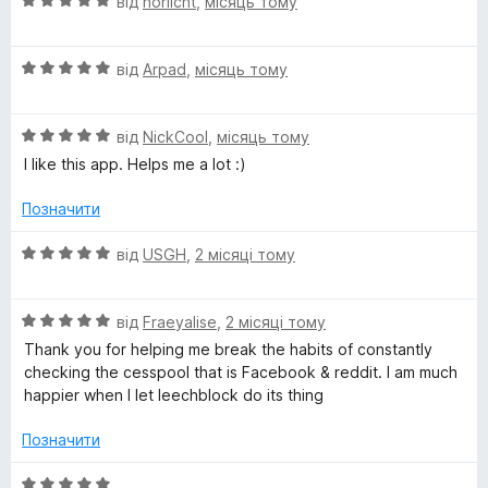
О
від
norlicht
,
місяць тому
к
з
ц
а
5
і
5
О
н
від
Arpad
,
місяць тому
з
ц
к
5
і
а
О
н
від
NickCool
,
місяць тому
5
ц
к
з
I like this app. Helps me a lot :)
і
а
5
н
5
Позначити
к
з
а
5
О
від
USGH
,
2 місяці тому
5
ц
з
і
5
О
н
від
Fraeyalise
,
2 місяці тому
ц
к
Thank you for helping me break the habits of constantly
і
а
checking the cesspool that is Facebook & reddit. I am much
н
5
happier when I let leechblock do its thing
к
з
а
5
Позначити
5
з
О