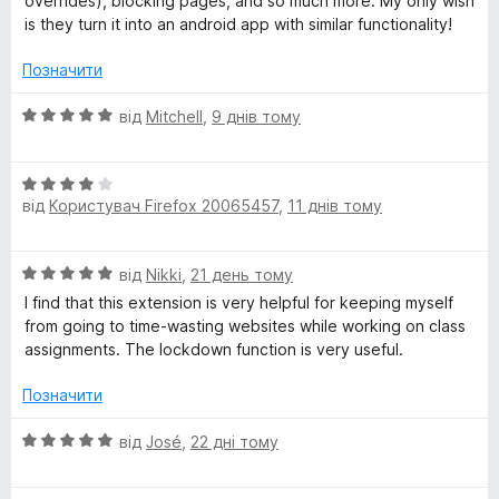
overrides), blocking pages, and so much more. My only wish
5
is they turn it into an android app with similar functionality!
Позначити
О
від
Mitchell
,
9 днів тому
ц
і
О
н
від
Користувач Firefox 20065457
,
11 днів тому
ц
к
і
а
н
5
О
від
Nikki
,
21 день тому
к
з
ц
а
5
I find that this extension is very helpful for keeping myself
і
4
from going to time-wasting websites while working on class
н
з
assignments. The lockdown function is very useful.
к
5
а
Позначити
5
з
О
від
José
,
22 дні тому
5
ц
і