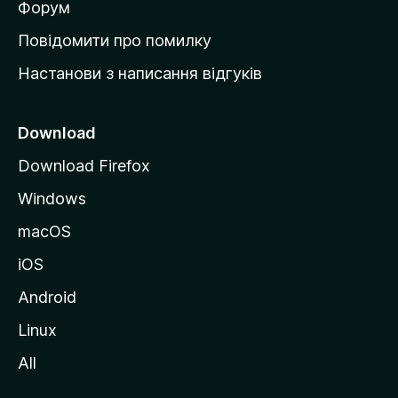
в
Форум
к
Повідомити про помилку
у
Настанови з написання відгуків
M
o
z
Download
i
Download Firefox
l
Windows
l
a
macOS
iOS
Android
Linux
All