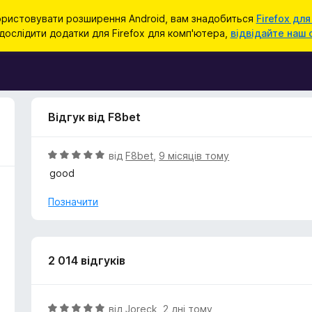
ристовувати розширення Android, вам знадобиться
Firefox для
ослідити додатки для Firefox для комп'ютера,
відвідайте наш 
Відгук від F8bet
О
від
F8bet
,
9 місяців тому
ц
good
і
н
Позначити
к
а
5
з
2 014 відгуків
5
О
від
Joreck
,
2 дні тому