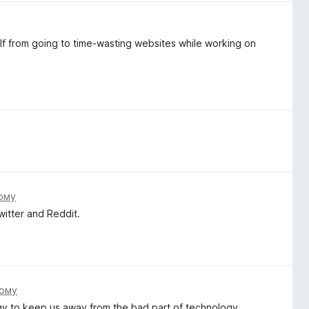
self from going to time-wasting websites while working on
.
тому
itter and Reddit.
тому
y to keep us away from the bad part of technology