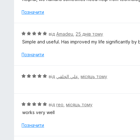
5
і
н
Позначити
к
а
5
О
від
Amadeu
,
25 днів тому
з
ц
Simple and useful. Has improved my life significantly by 
5
і
н
Позначити
к
а
5
О
від
علي الخلقي
,
місяць тому
з
ц
5
і
н
к
О
від
reo
,
місяць тому
а
ц
works very well
5
і
з
н
Позначити
5
к
а