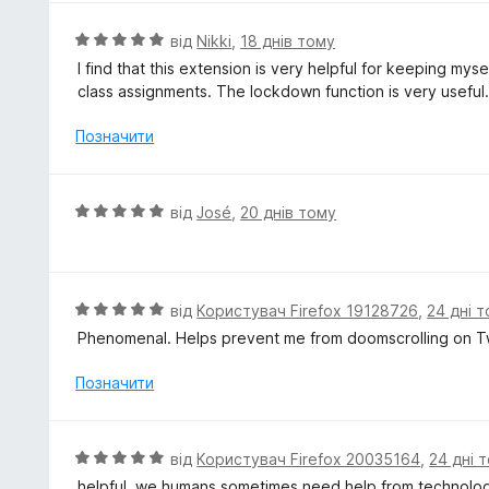
з
н
5
к
О
від
Nikki
,
18 днів тому
а
ц
I find that this extension is very helpful for keeping my
4
і
class assignments. The lockdown function is very useful
з
н
5
к
Позначити
а
5
з
О
від
José
,
20 днів тому
5
ц
і
н
к
О
від
Користувач Firefox 19128726
,
24 дні 
а
ц
Phenomenal. Helps prevent me from doomscrolling on Tw
5
і
з
н
Позначити
5
к
а
5
О
від
Користувач Firefox 20035164
,
24 дні 
з
ц
helpful, we humans sometimes need help from technolog