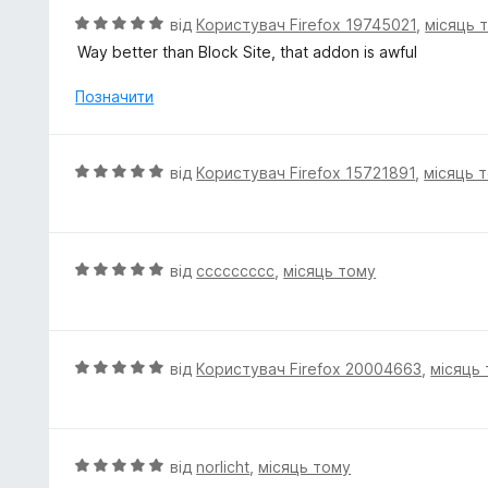
5
О
від
Користувач Firefox 19745021
,
місяць 
з
ц
Way better than Block Site, that addon is awful
5
і
н
Позначити
к
а
5
О
від
Користувач Firefox 15721891
,
місяць 
з
ц
5
і
н
к
О
від
ccccccccc
,
місяць тому
а
ц
5
і
з
н
5
к
О
від
Користувач Firefox 20004663
,
місяць
а
ц
5
і
з
н
5
к
О
від
norlicht
,
місяць тому
а