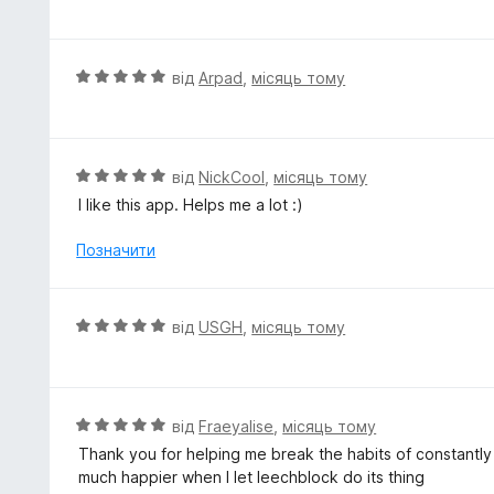
ц
5
і
з
н
5
к
О
від
Arpad
,
місяць тому
а
ц
5
і
з
н
5
к
О
від
NickCool
,
місяць тому
а
ц
I like this app. Helps me a lot :)
5
і
з
н
Позначити
5
к
а
5
О
від
USGH
,
місяць тому
з
ц
5
і
н
к
О
від
Fraeyalise
,
місяць тому
а
ц
Thank you for helping me break the habits of constantly
5
і
much happier when I let leechblock do its thing
з