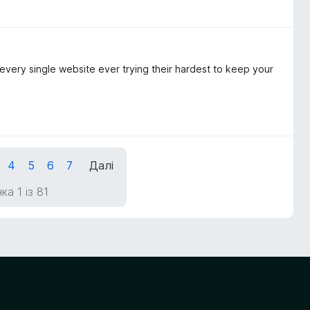
 every single website ever trying their hardest to keep your
4
5
6
7
Далі
ка 1 із 81