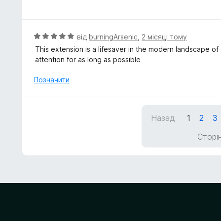
ц
5
і
з
н
5
к
О
від
burningArsenic
,
2 місяці тому
а
ц
This extension is a lifesaver in the modern landscape of
5
і
attention for as long as possible
з
н
5
к
Позначити
а
5
з
Назад
1
2
3
5
Сторін