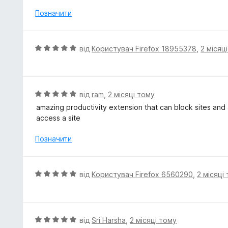
н
5
к
Позначити
а
5
з
О
від
Користувач Firefox 18955378
,
2 місяц
5
ц
і
н
к
О
від
ram
,
2 місяці тому
а
ц
amazing productivity extension that can block sites and a
5
і
access a site
з
н
5
к
Позначити
а
5
з
О
від
Користувач Firefox 6560290
,
2 місяці
5
ц
і
н
к
О
від
Sri Harsha
,
2 місяці тому
а