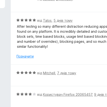
ц
і
н
к
О
від
Talos
,
5 днів тому
а
ц
After testing so many different distraction reducing apps,
5
і
found on any platform. It is incredibly detailed and cus
з
н
block sets, time based blocks, usage limit based blocking
5
к
and number of overrides), blocking pages, and so much mo
а
similar functionality!
5
з
Позначити
5
О
від
Mitchell
,
7 днів тому
ц
і
н
к
О
від
Користувач Firefox 20065457
,
9 днів 
а
ц
5
і