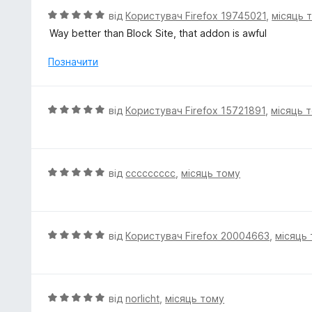
5
О
від
Користувач Firefox 19745021
,
місяць 
з
ц
Way better than Block Site, that addon is awful
5
і
н
Позначити
к
а
5
О
від
Користувач Firefox 15721891
,
місяць 
з
ц
5
і
н
к
О
від
ccccccccc
,
місяць тому
а
ц
5
і
з
н
5
к
О
від
Користувач Firefox 20004663
,
місяць
а
ц
5
і
з
н
5
к
О
від
norlicht
,
місяць тому
а