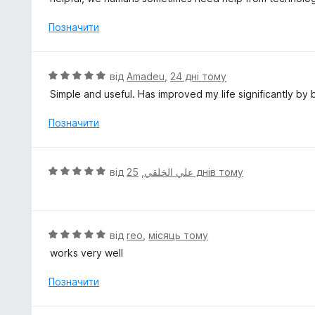
5
і
н
Позначити
к
а
5
О
від
Amadeu
,
24 дні тому
з
ц
Simple and useful. Has improved my life significantly by 
5
і
н
Позначити
к
а
5
О
від
,
علي الخلقي
25 днів тому
з
ц
5
і
н
к
О
від
reo
,
місяць тому
а
ц
works very well
5
і
з
н
Позначити
5
к
а