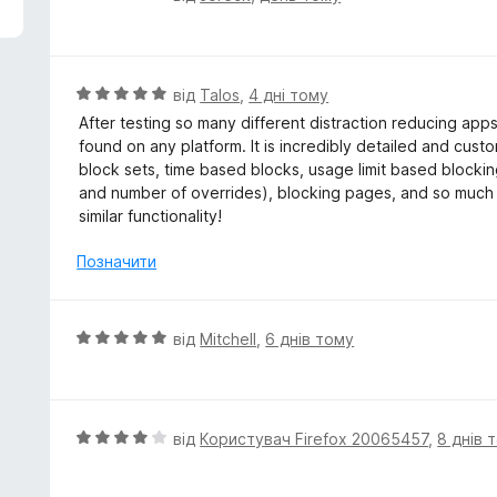
ц
і
н
к
О
від
Talos
,
4 дні тому
а
ц
After testing so many different distraction reducing apps,
5
і
found on any platform. It is incredibly detailed and cus
з
н
block sets, time based blocks, usage limit based blocking
5
к
and number of overrides), blocking pages, and so much mo
а
similar functionality!
5
з
Позначити
5
О
від
Mitchell
,
6 днів тому
ц
і
н
к
О
від
Користувач Firefox 20065457
,
8 днів 
а
ц
5
і