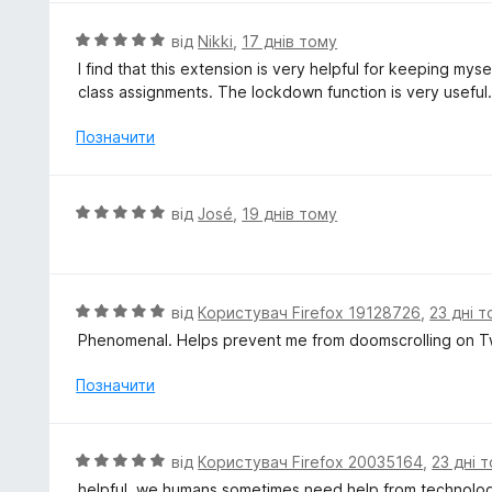
з
н
5
к
О
від
Nikki
,
17 днів тому
а
ц
I find that this extension is very helpful for keeping my
4
і
class assignments. The lockdown function is very useful
з
н
5
к
Позначити
а
5
з
О
від
José
,
19 днів тому
5
ц
і
н
к
О
від
Користувач Firefox 19128726
,
23 дні 
а
ц
Phenomenal. Helps prevent me from doomscrolling on Tw
5
і
з
н
Позначити
5
к
а
5
О
від
Користувач Firefox 20035164
,
23 дні 
з
ц
helpful, we humans sometimes need help from technolog