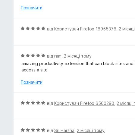
н
5
к
Позначити
а
5
з
О
від
Користувач Firefox 18955378
,
2 місяц
5
ц
і
н
к
О
від
ram
,
2 місяці тому
а
ц
amazing productivity extension that can block sites and a
5
і
access a site
з
н
5
к
Позначити
а
5
з
О
від
Користувач Firefox 6560290
,
2 місяці
5
ц
і
н
к
О
від
Sri Harsha
,
2 місяці тому
а