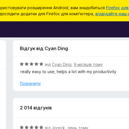
ристовувати розширення Android, вам знадобиться
Firefox для
ослідити додатки для Firefox для комп'ютера,
відвідайте наш 
Відгук від Cyan Ding
О
від
Cyan Ding
,
9 місяців тому
ц
really easy to use, helps a lot with my productivity
і
н
Позначити
к
а
5
з
2 014 відгуків
5
О
від
Joreck
,
день тому