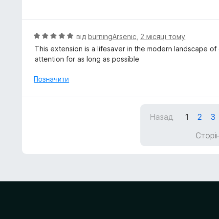
ц
5
і
з
н
5
к
О
від
burningArsenic
,
2 місяці тому
а
ц
This extension is a lifesaver in the modern landscape of
5
і
attention for as long as possible
з
н
5
к
Позначити
а
5
з
Назад
1
2
3
5
Сторін