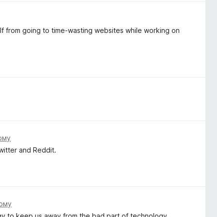
self from going to time-wasting websites while working on
.
тому
itter and Reddit.
тому
y to keep us away from the bad part of technology