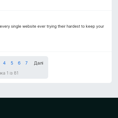
 every single website ever trying their hardest to keep your
4
5
6
7
Далі
ка 1 із 81