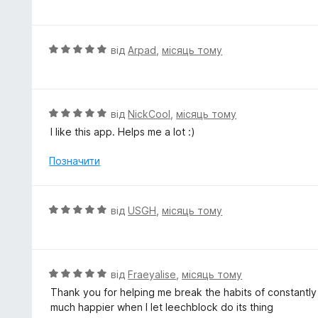
ц
5
і
з
н
5
к
О
від
Arpad
,
місяць тому
а
ц
5
і
з
н
5
к
О
від
NickCool
,
місяць тому
а
ц
I like this app. Helps me a lot :)
5
і
з
н
Позначити
5
к
а
5
О
від
USGH
,
місяць тому
з
ц
5
і
н
к
О
від
Fraeyalise
,
місяць тому
а
ц
Thank you for helping me break the habits of constantly
5
і
much happier when I let leechblock do its thing
з