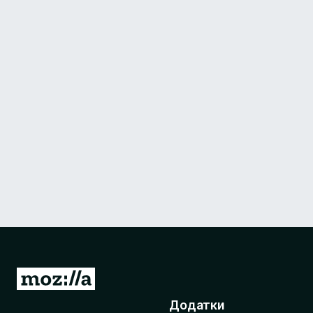
П
е
Додатки