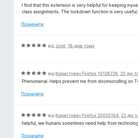
а
ц
I find that this extension is very helpful for keeping my
4
і
class assignments. The lockdown function is very useful
з
н
5
к
Позначити
а
5
з
О
від
José
,
18 днів тому
5
ц
і
н
к
О
від
Користувач Firefox 19128726
,
22 дні 
а
ц
Phenomenal. Helps prevent me from doomscrolling on Tw
5
і
з
н
Позначити
5
к
а
5
О
від
Користувач Firefox 20035164
,
23 дні 
з
ц
helpful, we humans sometimes need help from technolog
5
і
н
Позначити