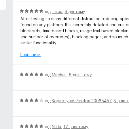
н
к
О
від
Talos
,
4 дні тому
а
ц
After testing so many different distraction reducing apps,
5
і
found on any platform. It is incredibly detailed and cus
з
н
block sets, time based blocks, usage limit based blocking
5
к
and number of overrides), blocking pages, and so much mo
а
similar functionality!
5
з
Позначити
5
О
від
Mitchell
,
5 днів тому
ц
і
н
к
О
від
Користувач Firefox 20065457
,
8 днів 
а
ц
5
і
з
н
5
к
О
від
Nikki
,
17 днів тому