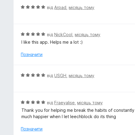
5
к
О
від
Arpad
,
місяць тому
а
ц
5
і
з
н
5
к
О
від
NickCool
,
місяць тому
а
ц
I like this app. Helps me a lot :)
5
і
з
н
Позначити
5
к
а
5
О
від
USGH
,
місяць тому
з
ц
5
і
н
к
О
від
Fraeyalise
,
місяць тому
а
ц
Thank you for helping me break the habits of constantly
5
і
much happier when I let leechblock do its thing
з
н
5
к
Позначити
а