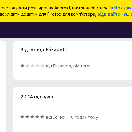
ристовувати розширення Android, вам знадобиться
Firefox для
ослідити додатки для Firefox для комп'ютера,
відвідайте наш 
Відгук від Elizabeth
О
від
Elizabeth
,
рік тому
ц
і
н
к
2 014 відгуків
а
1
з
5
О
від
Joreck
,
16 годин тому
ц
і