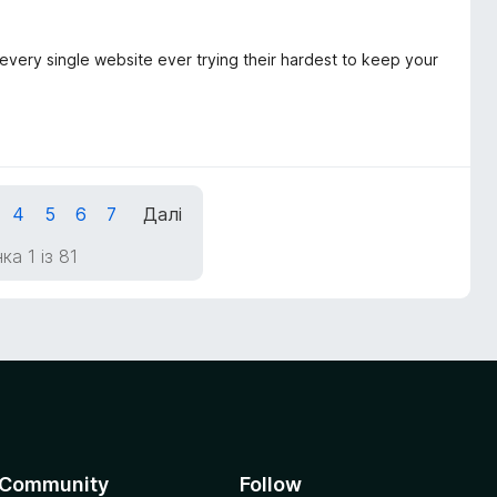
 every single website ever trying their hardest to keep your
4
5
6
7
Далі
ка 1 із 81
Community
Follow