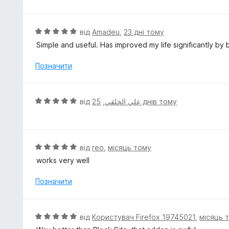
к
а
5
О
від
Amadeu
,
23 дні тому
з
ц
Simple and useful. Has improved my life significantly by 
5
і
н
Позначити
к
а
5
О
від
,
علي الخلقي
25 днів тому
з
ц
5
і
н
к
О
від
reo
,
місяць тому
а
ц
works very well
5
і
з
н
Позначити
5
к
а
5
О
від
Користувач Firefox 19745021
,
місяць 
з
ц