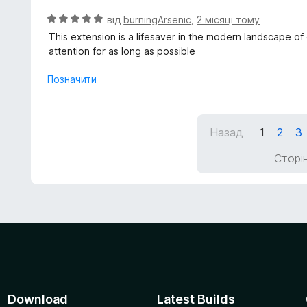
н
5
к
О
від
burningArsenic
,
2 місяці тому
а
ц
This extension is a lifesaver in the modern landscape of
5
і
attention for as long as possible
з
н
5
к
Позначити
а
5
з
Назад
1
2
3
5
Сторін
Download
Latest Builds