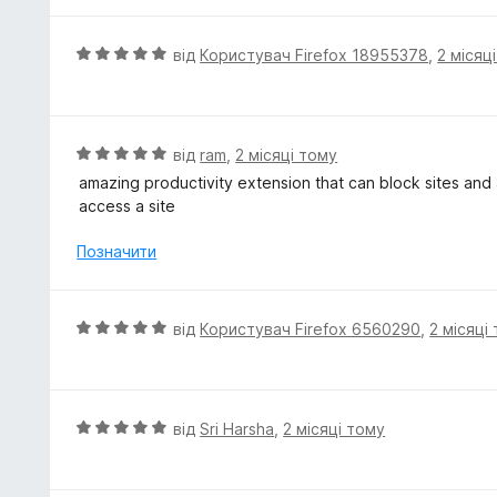
5
з
О
від
Користувач Firefox 18955378
,
2 місяц
5
ц
і
н
к
О
від
ram
,
2 місяці тому
а
ц
amazing productivity extension that can block sites and a
5
і
access a site
з
н
5
к
Позначити
а
5
з
О
від
Користувач Firefox 6560290
,
2 місяці
5
ц
і
н
к
О
від
Sri Harsha
,
2 місяці тому
а
ц
5
і
з