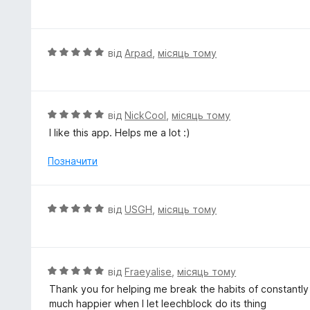
а
ц
5
і
з
н
5
к
О
від
Arpad
,
місяць тому
а
ц
5
і
з
н
5
к
О
від
NickCool
,
місяць тому
а
ц
I like this app. Helps me a lot :)
5
і
з
н
Позначити
5
к
а
5
О
від
USGH
,
місяць тому
з
ц
5
і
н
к
О
від
Fraeyalise
,
місяць тому
а
ц
Thank you for helping me break the habits of constantly
5
і
much happier when I let leechblock do its thing