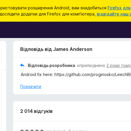
ристовувати розширення Android, вам знадобиться
Firefox для
ослідити додатки для Firefox для комп'ютера,
відвідайте наш 
Відповідь від James Anderson
Відповідь розробника
оприлюднено
2 роки том
Android fix here: https://github.com/proginosko/Leech
Позначити
2 014 відгуків