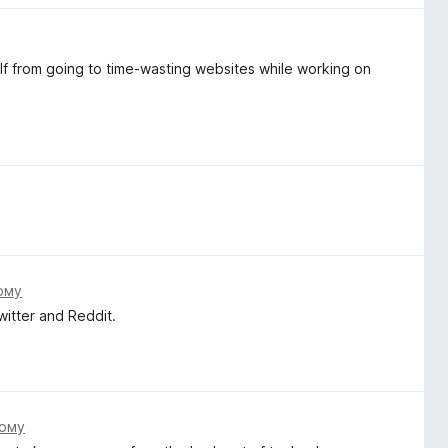
self from going to time-wasting websites while working on
.
тому
itter and Reddit.
тому