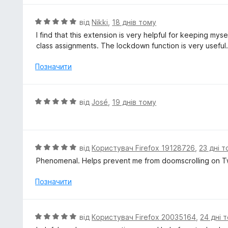
з
н
5
к
О
від
Nikki
,
18 днів тому
а
ц
I find that this extension is very helpful for keeping my
4
і
class assignments. The lockdown function is very useful
з
н
5
к
Позначити
а
5
з
О
від
José
,
19 днів тому
5
ц
і
н
к
О
від
Користувач Firefox 19128726
,
23 дні 
а
ц
Phenomenal. Helps prevent me from doomscrolling on Tw
5
і
з
н
Позначити
5
к
а
5
О
від
Користувач Firefox 20035164
,
24 дні 
з
ц