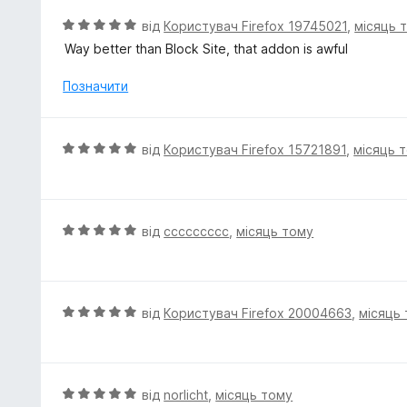
5
О
від
Користувач Firefox 19745021
,
місяць 
з
ц
Way better than Block Site, that addon is awful
5
і
н
Позначити
к
а
5
О
від
Користувач Firefox 15721891
,
місяць 
з
ц
5
і
н
к
О
від
ccccccccc
,
місяць тому
а
ц
5
і
з
н
5
к
О
від
Користувач Firefox 20004663
,
місяць
а
ц
5
і
з
н
5
к
О
від
norlicht
,
місяць тому