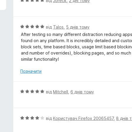
О
від
Joreck
,
2 дні тому
ц
і
н
к
О
від
Talos
,
5 днів тому
а
ц
After testing so many different distraction reducing apps,
5
і
found on any platform. It is incredibly detailed and cus
з
н
block sets, time based blocks, usage limit based blocking
5
к
and number of overrides), blocking pages, and so much mo
а
similar functionality!
5
з
Позначити
5
О
від
Mitchell
,
6 днів тому
ц
і
н
к
О
від
Користувач Firefox 20065457
,
8 днів 
а
ц
5
і