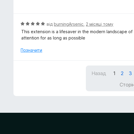
а
ц
5
і
з
н
5
к
О
від
burningArsenic
,
2 місяці тому
а
ц
This extension is a lifesaver in the modern landscape of
5
і
attention for as long as possible
з
н
5
к
Позначити
а
5
з
Назад
1
2
3
5
Сторін