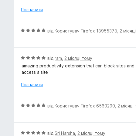
з
н
5
к
Позначити
а
5
з
О
від
Користувач Firefox 18955378
,
2 місяц
5
ц
і
н
к
О
від
ram
,
2 місяці тому
а
ц
amazing productivity extension that can block sites and a
5
і
access a site
з
н
5
к
Позначити
а
5
з
О
від
Користувач Firefox 6560290
,
2 місяці
5
ц
і
н
к
О
від
Sri Harsha
,
2 місяці тому