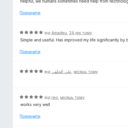
helpful, we humans sometimes need help from technolog
5
і
н
Позначити
к
а
5
О
від
Amadeu
,
24 дні тому
з
ц
Simple and useful. Has improved my life significantly by 
5
і
н
Позначити
к
а
5
О
від
علي الخلقي
,
місяць тому
з
ц
5
і
н
к
О
від
reo
,
місяць тому
а
ц
works very well
5
і
з
н
Позначити
5
к
а