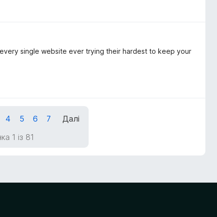
 every single website ever trying their hardest to keep your
4
5
6
7
Далі
ка 1 із 81