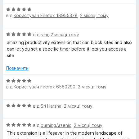
5
з
О
5
від
Користувач Firefox 18955378
,
2 місяці тому
ц
і
н
О
від
ram
,
2 місяці тому
к
ц
а
amazing productivity extension that can block sites and also
і
5
can let you set a specific timer before it lets you access a
н
з
site
к
5
а
Позначити
5
з
О
5
від
Користувач Firefox 6560290
,
2 місяці тому
ц
і
н
О
від
Sri Harsha
,
2 місяці тому
к
ц
а
і
5
О
н
від
burningArsenic
,
2 місяці тому
з
ц
к
5
This extension is a lifesaver in the modern landscape of
і
а