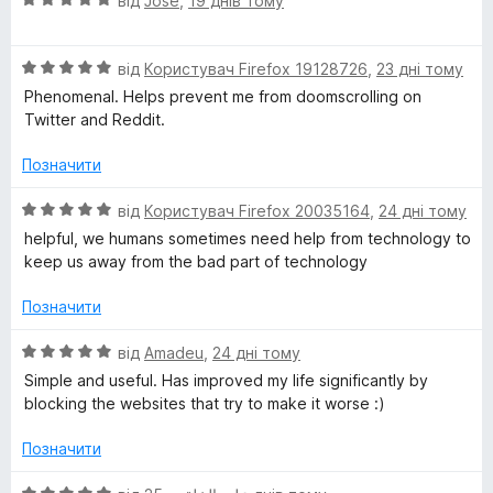
від
José
,
19 днів тому
5
ц
і
О
н
від
Користувач Firefox 19128726
,
23 дні тому
ц
к
Phenomenal. Helps prevent me from doomscrolling on
і
а
Twitter and Reddit.
н
5
к
з
Позначити
а
5
5
О
від
Користувач Firefox 20035164
,
24 дні тому
з
ц
helpful, we humans sometimes need help from technology to
5
і
keep us away from the bad part of technology
н
к
Позначити
а
5
О
від
Amadeu
,
24 дні тому
з
ц
Simple and useful. Has improved my life significantly by
5
і
blocking the websites that try to make it worse :)
н
к
Позначити
а
5