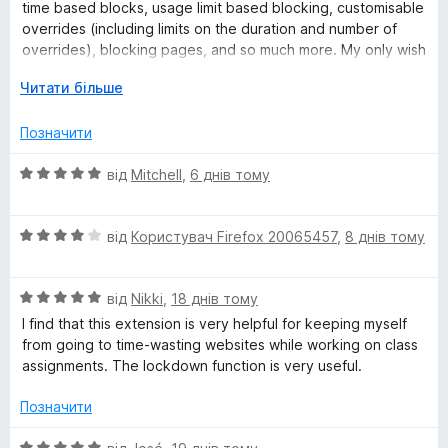
а
5
time based blocks, usage limit based blocking, customisable
5
overrides (including limits on the duration and number of
l
з
overrides), blocking pages, and so much more. My only wish
5
is they turn it into an android app with similar functionality!
o
Р
Читати більше
о
c
з
Позначити
г
о
О
k
від
Mitchell
,
6 днів тому
р
ц
н
і
N
у
О
н
від
Користувач Firefox 20065457
,
8 днів тому
т
ц
к
G
и
і
а
д
О
н
від
Nikki
,
18 днів тому
5
о
ц
к
з
I find that this extension is very helpful for keeping myself
і
а
5
from going to time-wasting websites while working on class
н
4
assignments. The lockdown function is very useful.
к
з
а
5
Позначити
5
з
О