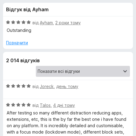
и
5
r
Відгук від Ayham
e
д
f
О
від
Ayham
,
2 роки тому
o
л
ц
Outstanding
x
і
н
Позначити
я
к
а
L
2 014 відгуків
5
з
e
5
О
від
Joreck
,
день тому
e
ц
і
c
О
н
від
Talos
,
4 дні тому
ц
к
After testing so many different distraction reducing apps,
h
і
а
extensions, etc, this is the by far the best one i have found
н
5
on any platform. It is incredibly detailed and customisable,
к
B
з
with a focus mode (lockdown mode), different block sets,