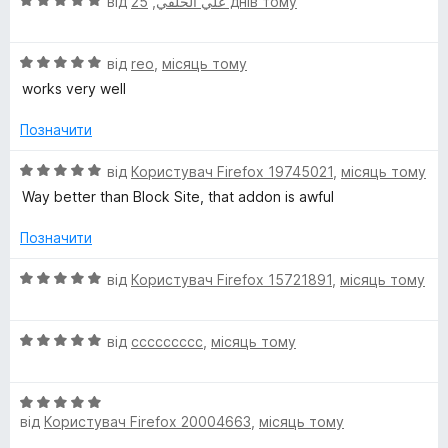
О
від
,
علي الخلقي
25 днів тому
з
ц
5
і
О
н
від
reo
,
місяць тому
ц
к
works very well
і
а
н
5
Позначити
к
з
а
5
О
від
Користувач Firefox 19745021
,
місяць тому
5
ц
Way better than Block Site, that addon is awful
з
і
5
н
Позначити
к
а
О
від
Користувач Firefox 15721891
,
місяць тому
5
ц
з
і
5
О
н
від
ccccccccc
,
місяць тому
ц
к
і
а
О
н
5
від
Користувач Firefox 20004663
,
місяць тому
ц
к
з
і
а
5