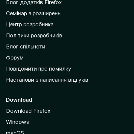
и
Блог додатків Firefox
н
Семінар з розширень
а
Центр розробника
д
о
Політики розробників
м
Блог спільноти
і
в
Форум
к
Повідомити про помилку
у
Настанови з написання відгуків
M
o
z
Download
i
Download Firefox
l
Windows
l
a
macOS