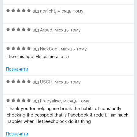
н
5
О
від
norlicht
,
місяць тому
к
з
ц
а
5
і
5
О
н
від
Arpad
,
місяць тому
з
ц
к
5
і
а
О
н
від
NickCool
,
місяць тому
5
ц
к
з
I like this app. Helps me a lot :)
і
а
5
н
5
Позначити
к
з
а
5
О
від
USGH
,
місяць тому
5
ц
з
і
5
О
н
від
Fraeyalise
,
місяць тому
ц
к
Thank you for helping me break the habits of constantly
і
а
checking the cesspool that is Facebook & reddit. I am much
н
5
happier when I let leechblock do its thing
к
з
а
5
Позначити