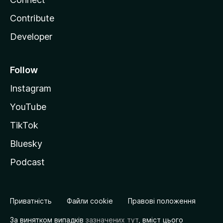
o
Contribute
a
Developer
d
Follow
Instagram
YouTube
TikTok
Bluesky
Podcast
Приватність
Файли cookie
Правові положення
За винятком випадків
зазначених тут
, вміст цього