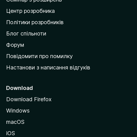
а
i
Центр розробника
д
о
Політики розробників
c
м
Блог спільноти
і
a
в
Форум
к
t
Повідомити про помилку
у
Настанови з написання відгуків
e
M
o
B
z
Download
i
i
Download Firefox
l
Windows
l
l
a
macOS
l
iOS