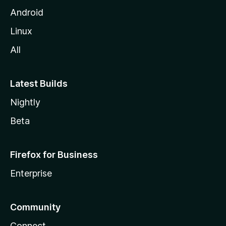
-
Android
Linux
P
All
D
F
Latest Builds
Nightly
D
Beta
o
w
Firefox for Business
Enterprise
n
l
Community
Connect