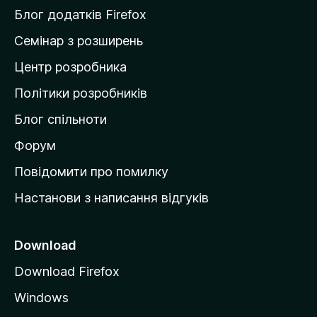
и
Блог додатків Firefox
н
Семінар з розширень
а
Центр розробника
д
о
Політики розробників
м
Блог спільноти
і
в
Форум
к
Повідомити про помилку
у
Настанови з написання відгуків
M
o
z
Download
i
Download Firefox
l
Windows
l