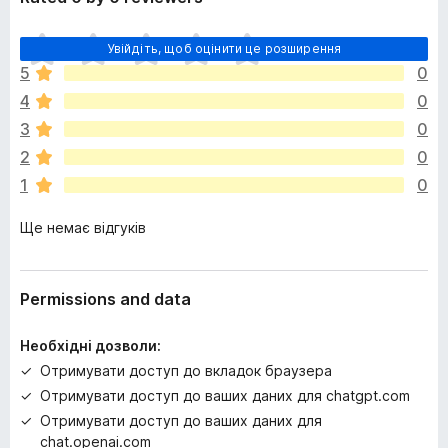
Щ
Увійдіть, щоб оцінити це розширення
е
5
0
н
4
0
е
м
3
0
а
2
0
є
1
0
о
ц
Ще немає відгуків
і
н
о
к
Permissions and data
Необхідні дозволи:
Отримувати доступ до вкладок браузера
Отримувати доступ до ваших даних для chatgpt.com
Отримувати доступ до ваших даних для
chat.openai.com