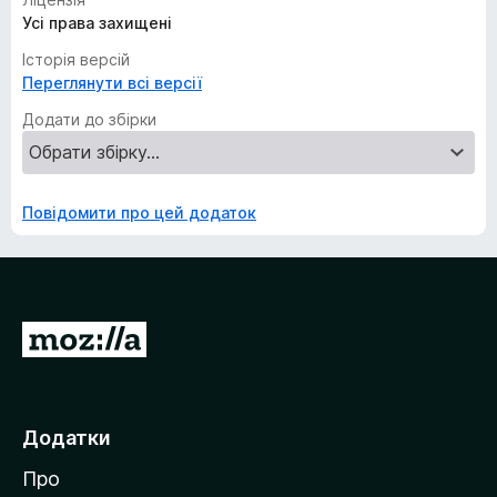
Усі права захищені
Історія версій
Переглянути всі версії
Додати до збірки
Повідомити про цей додаток
П
е
р
е
Додатки
й
Про
т