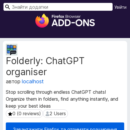
П
Увійти
о
Д
ш
о
у
д
к
а
т
М
к
е
Folderly: ChatGPT
т
и
а
б
organiser
д
р
а
а
автор
localhost
н
у
і
Stop scrolling through endless ChatGPT chats!
з
р
Organize them in folders, find anything instantly, and
е
о
keep your best ideas
з
р
ш
0 (0 reviews)
2 Users
0 (0 reviews)
2 Users
а
и
F
р
i
Завантажити Firefox та отримати розширення