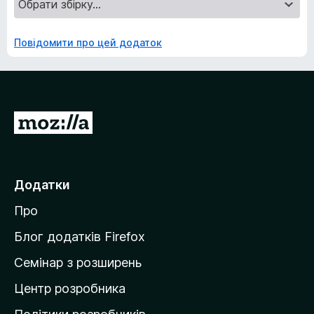
Повідомити про цей додаток
П
е
р
е
Додатки
й
Про
т
и
Блог додатків Firefox
н
Семінар з розширень
а
Центр розробника
д
о