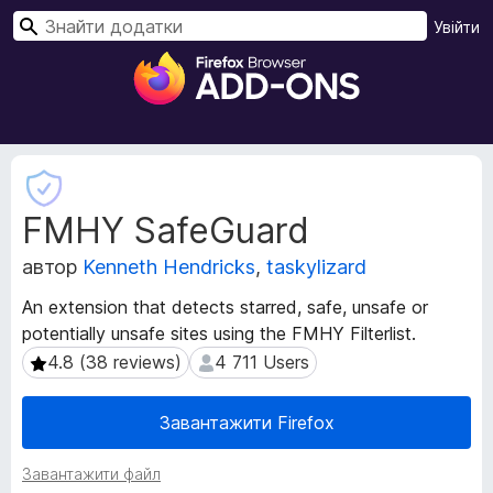
П
Увійти
о
Д
ш
о
у
д
к
а
т
М
к
е
FMHY SafeGuard
т
и
а
б
автор
Kenneth Hendricks
,
taskylizard
д
р
а
а
An extension that detects starred, safe, unsafe or
н
у
potentially unsafe sites using the FMHY Filterlist.
і
з
р
4.8 (38 reviews)
4 711 Users
4.8 (38 reviews)
4 711 Users
е
о
з
р
Завантажити Firefox
ш
а
и
F
Завантажити файл
р
i