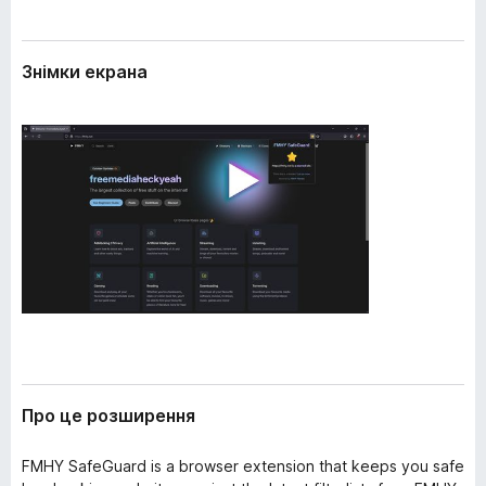
е
r
н
e
н
Знімки екрана
f
я
o
x
Про це розширення
FMHY SafeGuard is a browser extension that keeps you safe