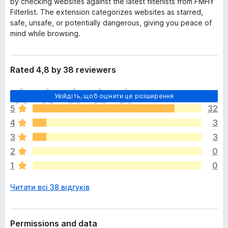
by checking websites against the latest filterlists from FMHY
Filterlist. The extension categorizes websites as starred,
safe, unsafe, or potentially dangerous, giving you peace of
mind while browsing.
Rated 4,8 by 38 reviewers
Щ
Увійдіть, щоб оцінити це розширення
е
5
32
н
4
3
е
м
3
3
а
2
0
є
1
0
о
ц
Читати всі 38 відгуків
і
н
о
к
Permissions and data