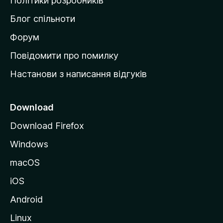
Політики розробників
м
Блог спільноти
і
в
Форум
к
Повідомити про помилку
у
Настанови з написання відгуків
M
o
z
Download
i
Download Firefox
l
Windows
l
a
macOS
iOS
Android
Linux