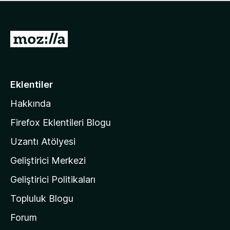
ü
u
z
a
h
n
i
M
y
ç
o
o
p
k
z
u
a
i
Eklentiler
n
l
y
Hakkında
l
o
a
k
Firefox Eklentileri Blogu
'
Uzantı Atölyesi
n
Geliştirici Merkezi
ı
n
Geliştirici Politikaları
a
Topluluk Blogu
n
a
Forum