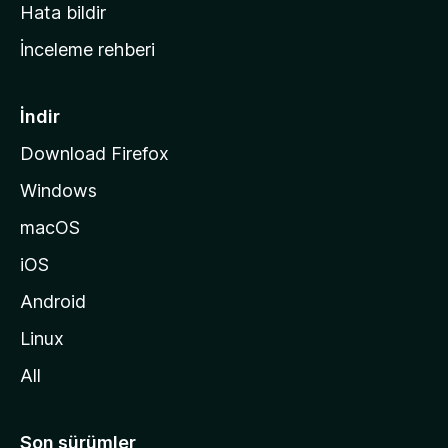
s
Hata bildir
a
İnceleme rehberi
y
f
a
İndir
s
Download Firefox
ı
Windows
n
a
macOS
g
iOS
i
d
Android
i
Linux
n
All
Son sürümler