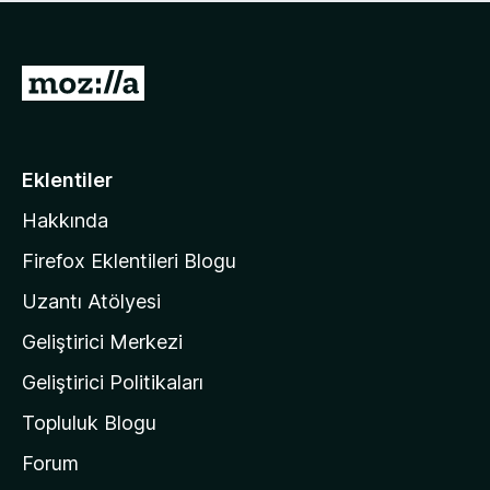
ü
u
z
a
h
n
i
M
y
ç
o
o
p
k
z
u
a
i
Eklentiler
n
l
y
Hakkında
l
o
a
k
Firefox Eklentileri Blogu
'
Uzantı Atölyesi
n
Geliştirici Merkezi
ı
n
Geliştirici Politikaları
a
Topluluk Blogu
n
a
Forum