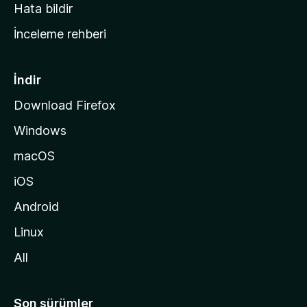
s
Hata bildir
a
İnceleme rehberi
y
f
a
İndir
s
Download Firefox
ı
Windows
n
a
macOS
g
iOS
i
d
Android
i
Linux
n
All
Son sürümler