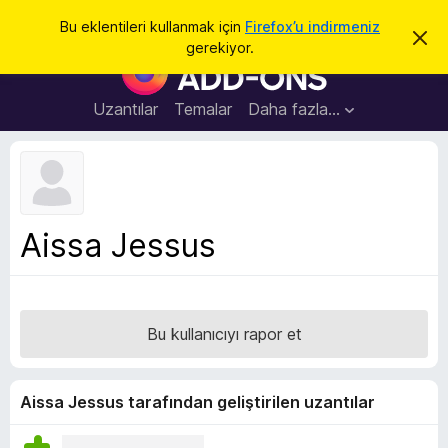
A
Giriş
Bu eklentileri kullanmak için
Firefox’u indirmeniz
B
r
gerekiyor.
u
F
a
b
i
i
l
r
Uzantılar
Temalar
Daha fazla…
d
e
i
r
f
i
o
m
i
x
k
B
a
Aissa Jessus
p
r
a
o
t
w
s
Bu kullanıcıyı rapor et
e
r
E
Aissa Jessus tarafından geliştirilen uzantılar
k
l