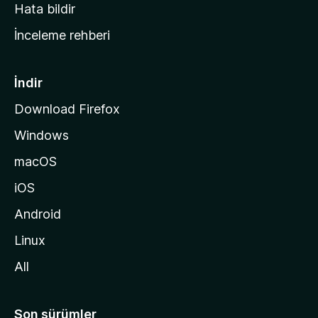
s
Hata bildir
a
İnceleme rehberi
y
f
a
İndir
s
Download Firefox
ı
Windows
n
a
macOS
g
iOS
i
d
Android
i
Linux
n
All
Son sürümler