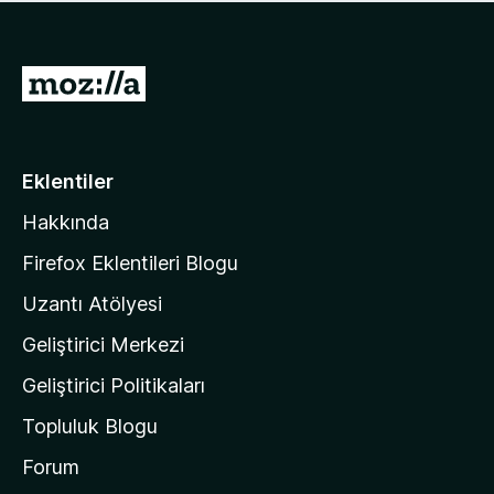
ü
u
z
a
h
n
i
M
y
ç
o
o
p
k
z
u
a
i
Eklentiler
n
l
y
Hakkında
l
o
a
k
Firefox Eklentileri Blogu
'
Uzantı Atölyesi
n
Geliştirici Merkezi
ı
n
Geliştirici Politikaları
a
Topluluk Blogu
n
a
Forum