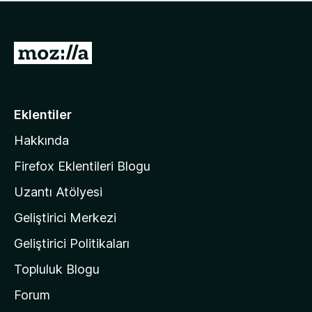
ü
u
z
a
h
n
i
M
y
ç
o
o
p
k
z
u
a
i
Eklentiler
n
l
y
Hakkında
l
o
a
k
Firefox Eklentileri Blogu
'
Uzantı Atölyesi
n
Geliştirici Merkezi
ı
n
Geliştirici Politikaları
a
Topluluk Blogu
n
a
Forum