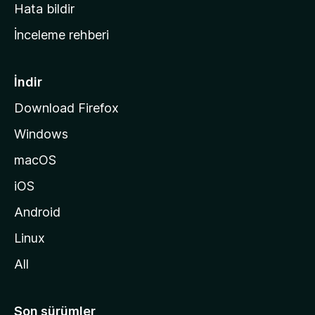
s
Hata bildir
a
İnceleme rehberi
y
f
a
İndir
s
Download Firefox
ı
Windows
n
a
macOS
g
iOS
i
d
Android
i
Linux
n
All
Son sürümler