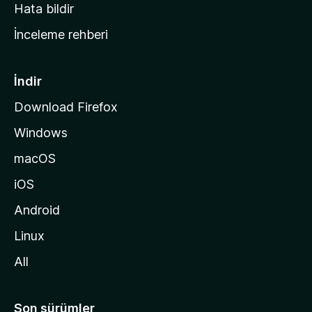
s
Hata bildir
a
İnceleme rehberi
y
f
a
İndir
s
Download Firefox
ı
Windows
n
a
macOS
g
iOS
i
d
Android
i
Linux
n
All
Son sürümler