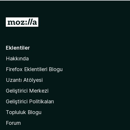
ü
u
z
a
h
n
i
M
y
ç
o
o
p
k
z
u
a
i
Eklentiler
n
l
y
Hakkında
l
o
a
k
Firefox Eklentileri Blogu
'
Uzantı Atölyesi
n
Geliştirici Merkezi
ı
n
Geliştirici Politikaları
a
Topluluk Blogu
n
a
Forum