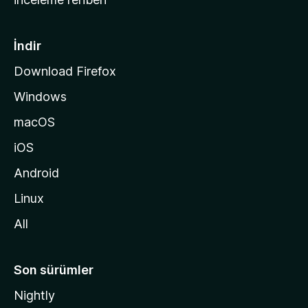
y
f
a
İndir
s
Download Firefox
ı
Windows
n
a
macOS
g
iOS
i
d
Android
i
Linux
n
All
Son sürümler
Nightly