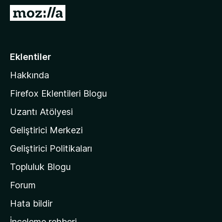
e
M
n
o
t
z
i
i
Eklentiler
l
l
e
Hakkında
l
r
a
i
Firefox Eklentileri Blogu
'
Uzantı Atölyesi
n
Geliştirici Merkezi
ı
n
Geliştirici Politikaları
a
Topluluk Blogu
n
a
Forum
s
Hata bildir
a
İnceleme rehberi