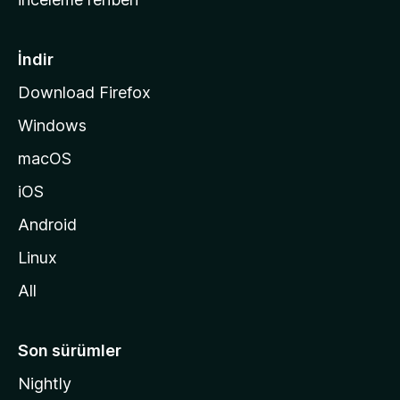
y
f
a
İndir
s
Download Firefox
ı
Windows
n
a
macOS
g
iOS
i
d
Android
i
Linux
n
All
Son sürümler
Nightly