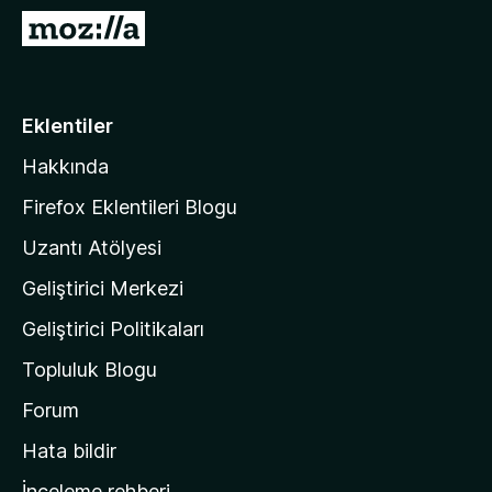
e
M
n
o
t
z
i
i
Eklentiler
l
l
e
Hakkında
l
r
a
i
Firefox Eklentileri Blogu
'
Uzantı Atölyesi
n
Geliştirici Merkezi
ı
n
Geliştirici Politikaları
a
Topluluk Blogu
n
a
Forum
s
Hata bildir
a
İnceleme rehberi