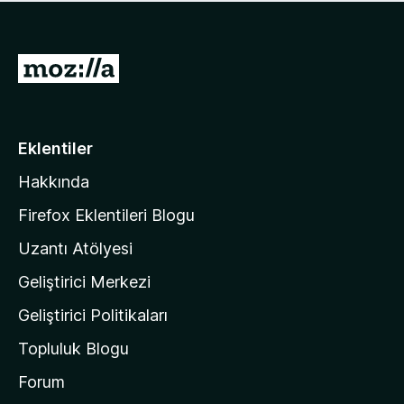
ü
u
z
a
h
n
i
M
y
ç
o
o
p
k
z
u
a
i
Eklentiler
n
l
y
Hakkında
l
o
a
k
Firefox Eklentileri Blogu
'
Uzantı Atölyesi
n
Geliştirici Merkezi
ı
n
Geliştirici Politikaları
a
Topluluk Blogu
n
a
Forum