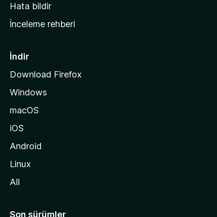
s
Hata bildir
a
İnceleme rehberi
y
f
a
İndir
s
Download Firefox
ı
Windows
n
a
macOS
g
iOS
i
d
Android
i
Linux
n
All
Son sürümler