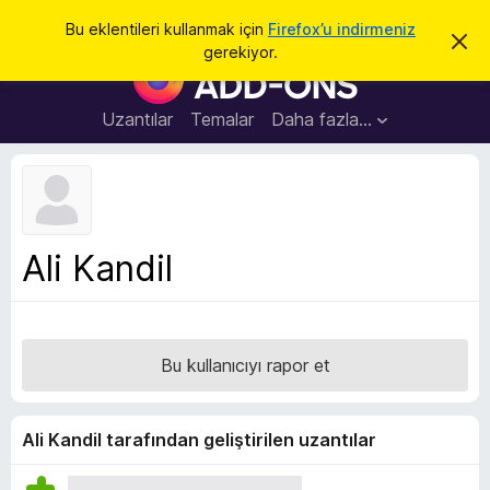
A
Giriş
Bu eklentileri kullanmak için
Firefox’u indirmeniz
B
r
gerekiyor.
u
F
a
b
i
i
l
r
Uzantılar
Temalar
Daha fazla…
d
e
i
r
f
i
o
m
i
x
k
B
a
Ali Kandil
p
r
a
o
t
w
s
Bu kullanıcıyı rapor et
e
r
E
Ali Kandil tarafından geliştirilen uzantılar
k
l