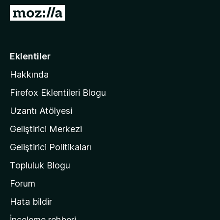
e
M
n
o
t
z
i
i
Eklentiler
l
l
e
Hakkında
l
r
a
i
Firefox Eklentileri Blogu
'
Uzantı Atölyesi
n
Geliştirici Merkezi
ı
n
Geliştirici Politikaları
a
Topluluk Blogu
n
a
Forum
s
Hata bildir
a
İnceleme rehberi