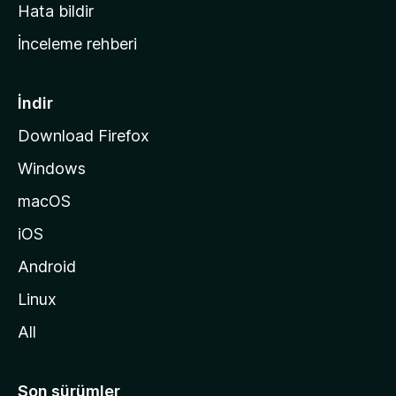
s
Hata bildir
a
İnceleme rehberi
y
f
a
İndir
s
Download Firefox
ı
Windows
n
a
macOS
g
iOS
i
d
Android
i
Linux
n
All
Son sürümler