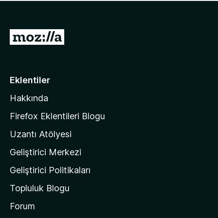
ü
u
z
a
h
n
i
M
y
ç
o
o
p
k
z
u
a
i
Eklentiler
n
l
y
Hakkında
l
o
a
k
Firefox Eklentileri Blogu
'
Uzantı Atölyesi
n
Geliştirici Merkezi
ı
n
Geliştirici Politikaları
a
Topluluk Blogu
n
a
Forum