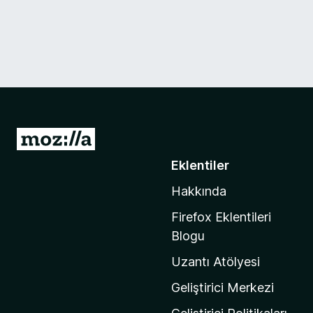
M
o
Eklentiler
z
Hakkında
i
l
Firefox Eklentileri
l
Blogu
a
Uzantı Atölyesi
'
n
Geliştirici Merkezi
ı