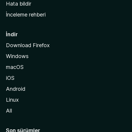
s
Hata bildir
a
İnceleme rehberi
y
f
a
İndir
s
Download Firefox
ı
Windows
n
a
macOS
g
iOS
i
d
Android
i
Linux
n
All
Son sürümler