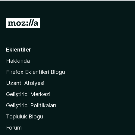
ü
u
z
a
h
n
i
M
y
ç
o
o
p
k
z
u
a
i
Eklentiler
n
l
y
Hakkında
l
o
a
k
Firefox Eklentileri Blogu
'
Uzantı Atölyesi
n
Geliştirici Merkezi
ı
n
Geliştirici Politikaları
a
Topluluk Blogu
n
a
Forum