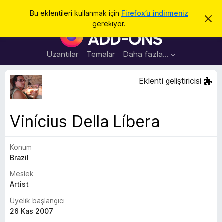
A
Giriş
Bu eklentileri kullanmak için
Firefox’u indirmeniz
B
r
gerekiyor.
u
F
a
b
i
i
l
r
Uzantılar
Temalar
Daha fazla…
d
e
i
r
f
Eklenti geliştiricisi
i
o
m
i
x
k
B
a
Vinícius Della Líbera
p
r
a
o
t
Konum
w
Brazil
s
e
Meslek
r
Artist
E
Üyelik başlangıcı
k
26 Kas 2007
l