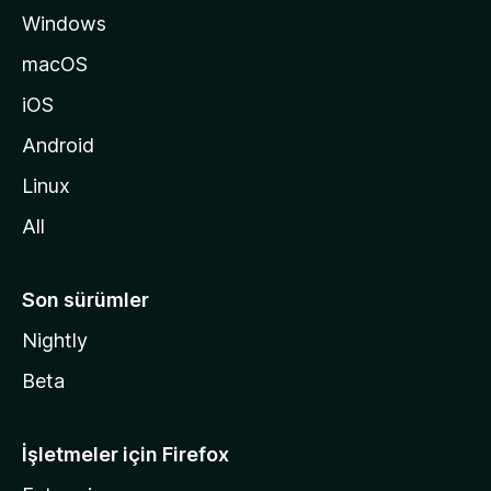
Windows
n
a
macOS
g
iOS
i
d
Android
i
Linux
n
All
Son sürümler
Nightly
Beta
İşletmeler için Firefox