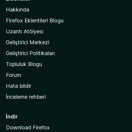
n
l
y
Hakkında
l
o
a
k
Firefox Eklentileri Blogu
'
Uzantı Atölyesi
n
Geliştirici Merkezi
ı
n
Geliştirici Politikaları
a
Topluluk Blogu
n
a
Forum
s
Hata bildir
a
İnceleme rehberi
y
f
a
İndir
s
Download Firefox
ı