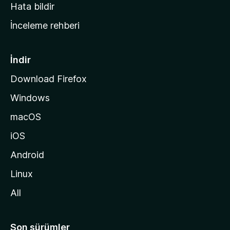
s
Hata bildir
a
İnceleme rehberi
y
f
a
İndir
s
Download Firefox
ı
Windows
n
a
macOS
g
iOS
i
d
Android
i
Linux
n
All
Son sürümler