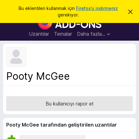
A
Giriş
Bu eklentileri kullanmak için
Firefox’u indirmeniz
B
r
gerekiyor.
u
F
a
b
i
i
l
r
Uzantılar
Temalar
Daha fazla…
d
e
i
r
f
i
o
m
i
x
k
B
a
Pooty McGee
p
r
a
o
t
w
s
Bu kullanıcıyı rapor et
e
r
E
Pooty McGee tarafından geliştirilen uzantılar
k
l