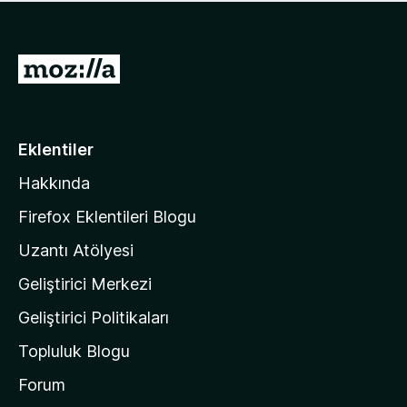
ü
u
z
a
h
n
i
M
y
ç
o
o
p
k
z
u
a
i
Eklentiler
n
l
y
Hakkında
l
o
a
k
Firefox Eklentileri Blogu
'
Uzantı Atölyesi
n
Geliştirici Merkezi
ı
n
Geliştirici Politikaları
a
Topluluk Blogu
n
a
Forum