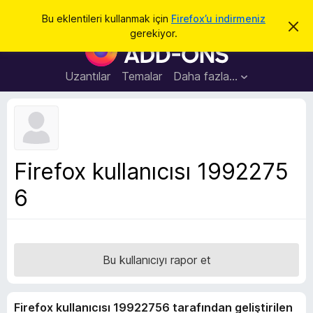
A
Giriş
Bu eklentileri kullanmak için
Firefox’u indirmeniz
B
r
gerekiyor.
u
F
a
b
i
i
l
r
Uzantılar
Temalar
Daha fazla…
d
e
i
r
f
i
o
m
i
x
k
B
a
Firefox kullanıcısı 1992275
p
r
a
6
o
t
w
s
e
r
Bu kullanıcıyı rapor et
E
k
Firefox kullanıcısı 19922756 tarafından geliştirilen
l