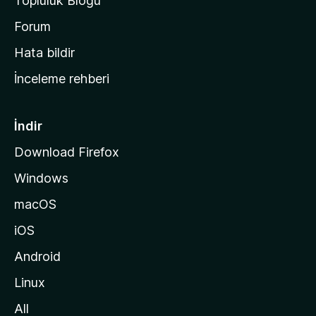
Topluluk Blogu
n
a
Forum
s
Hata bildir
a
İnceleme rehberi
y
f
a
İndir
s
Download Firefox
ı
Windows
n
a
macOS
g
iOS
i
d
Android
i
Linux
n
All