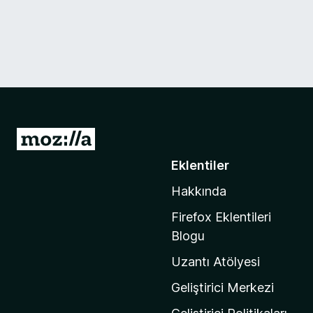
M
o
Eklentiler
z
Hakkında
i
l
Firefox Eklentileri
l
Blogu
a
Uzantı Atölyesi
'
n
Geliştirici Merkezi
ı