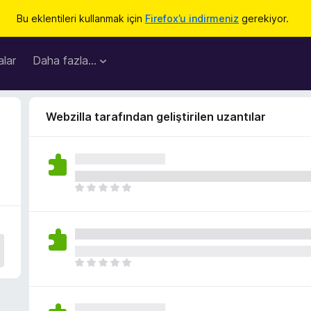
Bu eklentileri kullanmak için
Firefox’u indirmeniz
gerekiyor.
lar
Daha fazla…
Webzilla tarafından geliştirilen uzantılar
H
e
n
ü
z
h
H
i
e
ç
n
p
ü