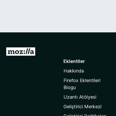
M
o
Eklentiler
z
Hakkında
i
l
Firefox Eklentileri
l
Blogu
a
Uzantı Atölyesi
'
n
Geliştirici Merkezi
ı