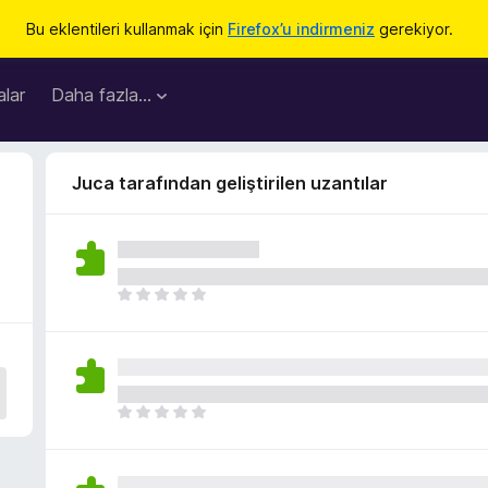
Bu eklentileri kullanmak için
Firefox’u indirmeniz
gerekiyor.
lar
Daha fazla…
Juca tarafından geliştirilen uzantılar
H
e
n
ü
z
h
H
i
e
ç
n
p
ü