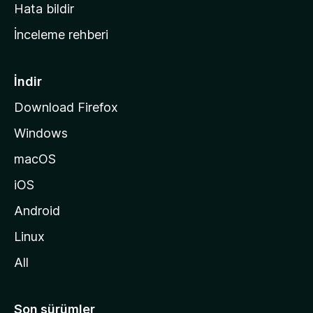
s
Hata bildir
a
İnceleme rehberi
y
f
a
İndir
s
Download Firefox
ı
Windows
n
a
macOS
g
iOS
i
d
Android
i
Linux
n
All
Son sürümler