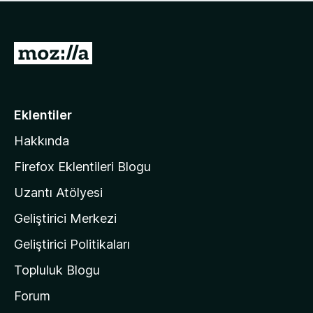
ü
u
z
a
h
n
i
M
y
ç
o
o
p
k
z
u
a
i
Eklentiler
n
l
y
Hakkında
l
o
a
k
Firefox Eklentileri Blogu
'
Uzantı Atölyesi
n
Geliştirici Merkezi
ı
n
Geliştirici Politikaları
a
Topluluk Blogu
n
a
Forum