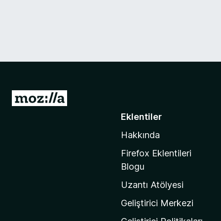
M
o
Eklentiler
z
Hakkında
i
l
Firefox Eklentileri
l
Blogu
a
Uzantı Atölyesi
'
n
Geliştirici Merkezi
ı