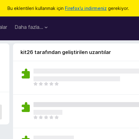
Bu eklentileri kullanmak için
Firefox’u indirmeniz
gerekiyor.
lar
Daha fazla…
kit26 tarafından geliştirilen uzantılar
H
e
n
ü
z
h
H
i
e
ç
n
p
ü