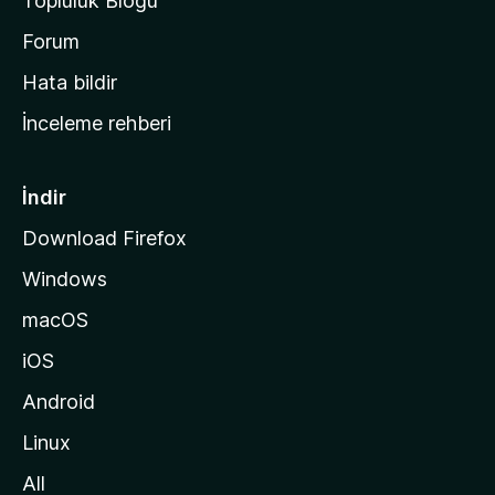
Topluluk Blogu
n
a
Forum
s
Hata bildir
a
İnceleme rehberi
y
f
a
İndir
s
Download Firefox
ı
Windows
n
a
macOS
g
iOS
i
d
Android
i
Linux
n
All