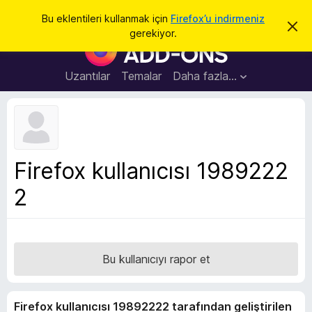
A
Giriş
Bu eklentileri kullanmak için
Firefox’u indirmeniz
B
r
gerekiyor.
u
F
a
b
i
i
l
r
Uzantılar
Temalar
Daha fazla…
d
e
i
r
f
i
o
m
i
x
k
B
a
Firefox kullanıcısı 1989222
p
r
a
2
o
t
w
s
e
r
Bu kullanıcıyı rapor et
E
k
Firefox kullanıcısı 19892222 tarafından geliştirilen
l