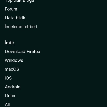
Topluluk Blogu
n
a
Forum
s
Hata bildir
a
İnceleme rehberi
y
f
a
İndir
s
Download Firefox
ı
Windows
n
a
macOS
g
iOS
i
d
Android
i
Linux
n
All