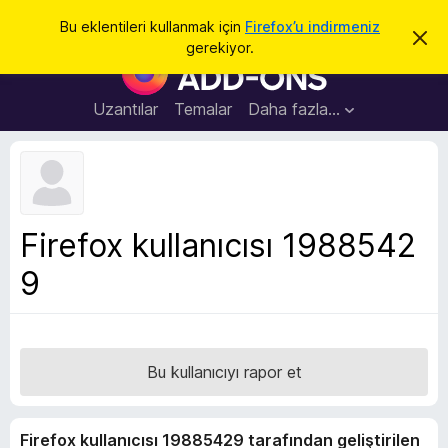
A
Giriş
Bu eklentileri kullanmak için
Firefox’u indirmeniz
B
r
gerekiyor.
u
F
a
b
i
i
l
r
Uzantılar
Temalar
Daha fazla…
d
e
i
r
f
i
o
m
i
x
k
B
a
Firefox kullanıcısı 1988542
p
r
a
9
o
t
w
s
e
r
Bu kullanıcıyı rapor et
E
k
Firefox kullanıcısı 19885429 tarafından geliştirilen
l