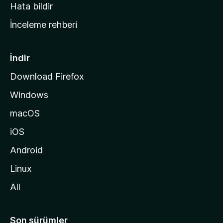
s
Hata bildir
a
İnceleme rehberi
y
f
a
İndir
s
Download Firefox
ı
Windows
n
a
macOS
g
iOS
i
d
Android
i
Linux
n
All
Son sürümler