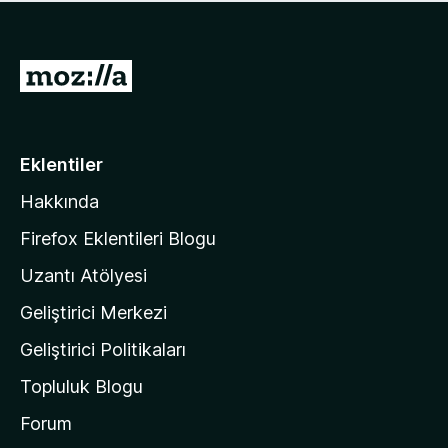
ü
u
z
a
h
n
i
M
y
ç
o
o
p
k
z
u
a
i
Eklentiler
n
l
y
Hakkında
l
o
a
k
Firefox Eklentileri Blogu
'
Uzantı Atölyesi
n
Geliştirici Merkezi
ı
n
Geliştirici Politikaları
a
Topluluk Blogu
n
a
Forum