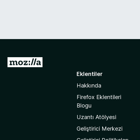
M
o
Eklentiler
z
Hakkında
i
l
Firefox Eklentileri
l
Blogu
a
Uzantı Atölyesi
'
n
Geliştirici Merkezi
ı