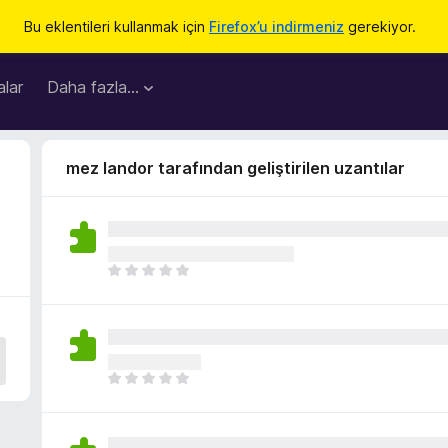
Bu eklentileri kullanmak için
Firefox’u indirmeniz
gerekiyor.
lar
Daha fazla…
mez landor tarafından geliştirilen uzantılar
H
e
n
ü
z
h
H
i
e
ç
n
p
ü