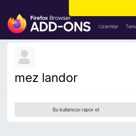
F
i
Uzantılar
Tema
r
e
f
o
x
B
mez landor
r
o
w
s
e
Bu kullanıcıyı rapor et
r
E
k
l