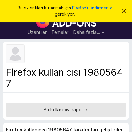
A
Giriş
Bu eklentileri kullanmak için
Firefox’u indirmeniz
B
r
gerekiyor.
u
F
a
b
i
i
l
r
Uzantılar
Temalar
Daha fazla…
d
e
i
r
f
i
o
m
i
x
k
B
a
Firefox kullanıcısı 1980564
p
r
a
7
o
t
w
s
e
r
Bu kullanıcıyı rapor et
E
k
Firefox kullanıcısı 19805647 tarafından geliştirilen
l