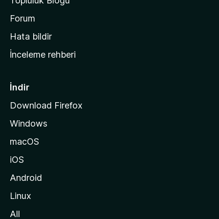
Topluluk Blogu
n
a
Forum
s
Hata bildir
a
İnceleme rehberi
y
f
a
İndir
s
Download Firefox
ı
Windows
n
a
macOS
g
iOS
i
d
Android
i
Linux
n
All