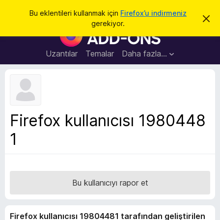
A
Giriş
Bu eklentileri kullanmak için
Firefox’u indirmeniz
B
r
gerekiyor.
u
F
a
b
i
i
l
r
Uzantılar
Temalar
Daha fazla…
d
e
i
r
f
i
o
m
i
x
k
B
a
Firefox kullanıcısı 1980448
p
r
a
1
o
t
w
s
e
r
Bu kullanıcıyı rapor et
E
k
Firefox kullanıcısı 19804481 tarafından geliştirilen
l