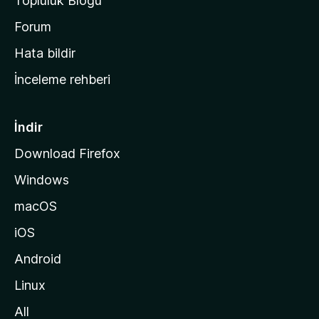
Topluluk Blogu
n
a
Forum
s
Hata bildir
a
İnceleme rehberi
y
f
a
İndir
s
Download Firefox
ı
Windows
n
a
macOS
g
iOS
i
d
Android
i
Linux
n
All