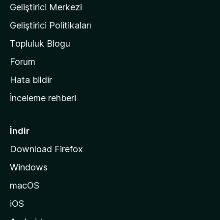
Geliştirici Merkezi
ı
n
Geliştirici Politikaları
a
Topluluk Blogu
n
a
Forum
s
Hata bildir
a
İnceleme rehberi
y
f
a
İndir
s
Download Firefox
ı
Windows
n
a
macOS
g
iOS
i