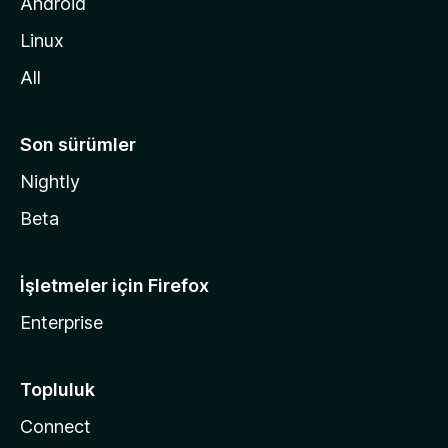
d
Android
i
Linux
n
All
Son sürümler
Nightly
Beta
İşletmeler için Firefox
Enterprise
Topluluk
Connect