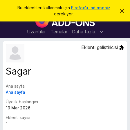
A
Giriş
Bu eklentileri kullanmak için
Firefox’u indirmeniz
B
r
gerekiyor.
u
F
a
b
i
i
l
r
Uzantılar
Temalar
Daha fazla…
d
e
i
r
f
Eklenti geliştiricisi
i
o
m
i
x
k
B
a
Sagar
p
r
a
o
t
Ana sayfa
w
Ana sayfa
s
e
Üyelik başlangıcı
r
19 Mar 2026
E
Eklenti sayısı
k
1
l