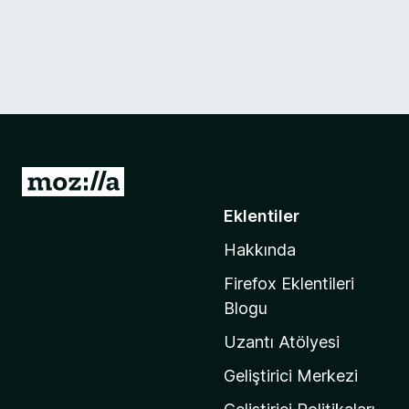
M
o
Eklentiler
z
Hakkında
i
l
Firefox Eklentileri
l
Blogu
a
Uzantı Atölyesi
'
n
Geliştirici Merkezi
ı