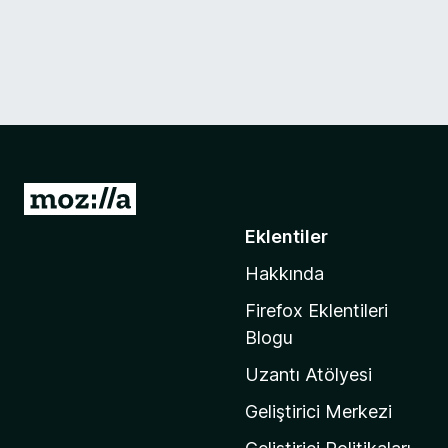
M
o
Eklentiler
z
Hakkında
i
l
Firefox Eklentileri
l
Blogu
a
Uzantı Atölyesi
'
n
Geliştirici Merkezi
ı