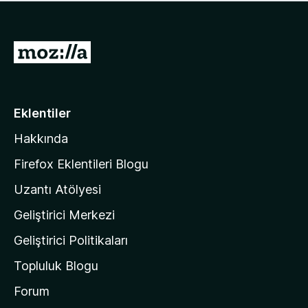
ü
u
z
a
h
n
i
M
y
ç
o
o
p
k
z
u
a
i
Eklentiler
n
l
y
Hakkında
l
o
a
k
Firefox Eklentileri Blogu
'
Uzantı Atölyesi
n
Geliştirici Merkezi
ı
n
Geliştirici Politikaları
a
Topluluk Blogu
n
a
Forum