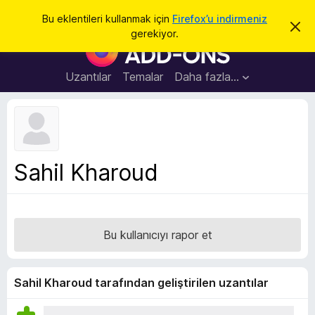
A
Giriş
Bu eklentileri kullanmak için
Firefox’u indirmeniz
B
r
gerekiyor.
u
F
a
b
i
i
l
r
Uzantılar
Temalar
Daha fazla…
d
e
i
r
f
i
o
m
i
x
k
B
a
Sahil Kharoud
p
r
a
o
t
w
s
Bu kullanıcıyı rapor et
e
r
E
Sahil Kharoud tarafından geliştirilen uzantılar
k
l