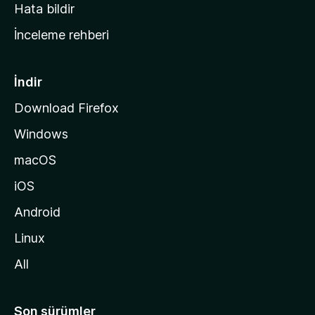
s
Hata bildir
a
İnceleme rehberi
y
f
a
İndir
s
Download Firefox
ı
Windows
n
a
macOS
g
iOS
i
d
Android
i
Linux
n
All
Son sürümler